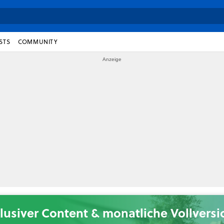
STS
COMMUNITY
lusiver Content & monatliche Vollvers