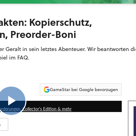
Fakten: Kopierschutz,
, Preorder-Boni
r Geralt in sein letztes Abenteuer. Wir beantworten di
iel im FAQ.
GameStar bei Google bevorzugen
7:17
orderungen, Collector's Edition & mehr
s