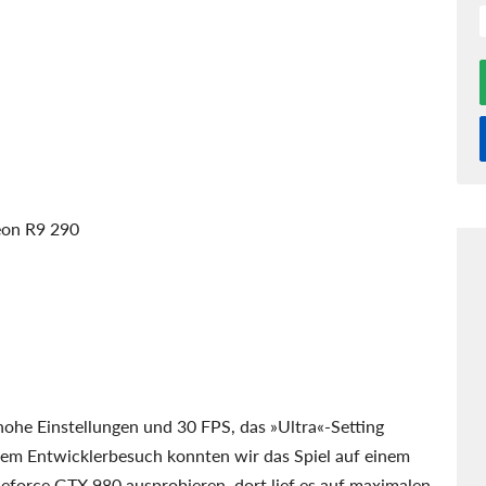
eon R9 290
hohe Einstellungen und 30 FPS, das »Ultra«-Setting
nem Entwicklerbesuch konnten wir das Spiel auf einem
eforce GTX 980 ausprobieren, dort lief es auf maximalen