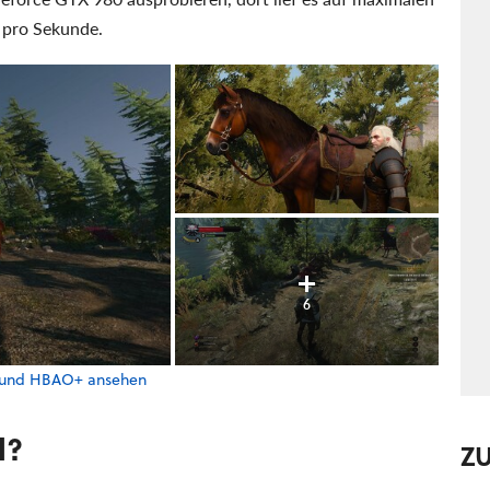
 pro Sekunde.
6
ks und HBAO+ ansehen
l?
Z