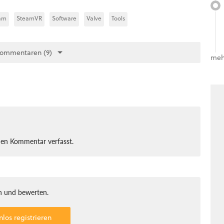
am
SteamVR
Software
Valve
Tools
Kommentaren (9)
meh
nen Kommentar verfasst.
 und bewerten.
nlos registrieren