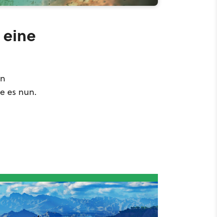
 eine
en
e es nun.