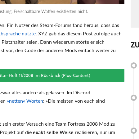
stung. Freischaltbare Waffen existierten nicht.
en. Ein Nutzer des Steam-Forums fand heraus, dass das
bsprache nutzte
. XYZ gab das diesem Post zufolge auch
r Platzhalter seien. Dann wiederum störte er sich
Z
st vor, den Code der anderen Mods einfach weiter zu
tar-Heft 11/2008 im Rückblick (Plus-Content)
 zwar alles andere als gelassen. Im Discord
den
»netten« Worten
: »Die meisten von euch sind
t sein erster Versuch eine Team Fortress 2008 Mod zu
Projekt auf die
exakt selbe Weise
realisieren, nur um