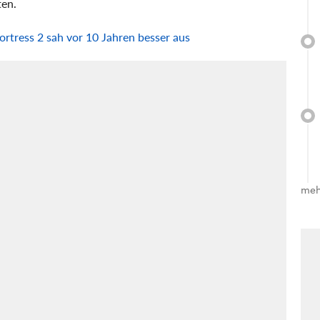
ten.
ortress 2 sah vor 10 Jahren besser aus
meh