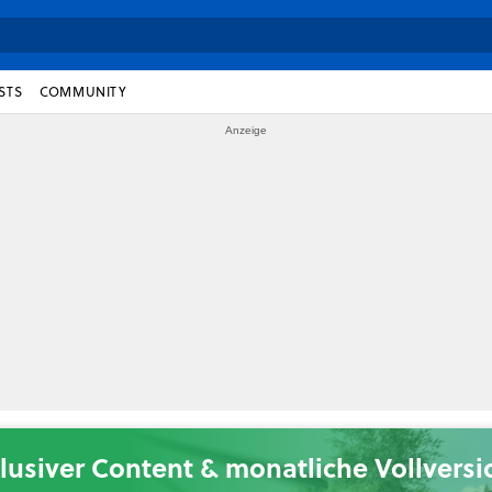
STS
COMMUNITY
lusiver Content & monatliche Vollvers