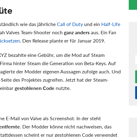
üte
ständlich wie das jährliche
Call of Duty
und ein
Half-Life
 sah Valves Team-Shooter noch
ganz anders
aus. Ein Fan
ücksetzen
. Den Release plante er für Januar 2019.
 XYZ bezahlte eine Gebühr, um die Mod auf Steam
e Firma hinter Steam die Generation von Beta-Keys. Auf
eagierte der Modder eigenen Aussagen zufolge auch. Und
Seite des Projektes zugreifen. Jetzt hat der Steam-
heinbar
gestohlenen Code
nutzte.
e E-Mail von Valve als Screenshot. In der steht
entfernte
. Der Modder könne nicht nachweisen, das
. Stattdessen scheint er nur gestohlenen Code verwendet