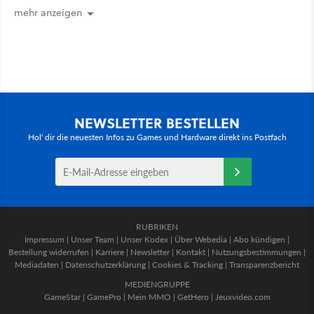
mehr anzeigen
NEWSLETTER BESTELLEN
Hol' dir die neuesten Infos zu Games und Hardware direkt ins Postfach
RUBRIKEN
Impressum
|
Unser Team
|
Unser Kodex
|
Über Webedia
|
Abo kündigen
|
Bestellung widerrufen
|
Karriere
|
Newsletter
|
Kontakt
|
Nutzungsbestimmungen
|
Mediadaten
|
Datenschutzerklärung
|
Cookies & Tracking
|
Transparenzbericht
MEDIENGRUPPE
GameStar
|
GamePro
|
Mein MMO
|
GetHero
|
Jeuxvideo.com