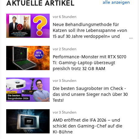
AKTUELLE ARTIKEL
alle anzeigen
vor 6 Stunden
Neue Behandlungsmethode für
Katzen soll ihre Lebensspanne »von
15 auf 30 Jahre verdoppeln« und
über 1.200 Kommentare setzen sich
kritisch damit auseinander
vor 2 Stunden
Performance-Monster mit RTX 5070
Ti: Gaming-Laptop überzeugt
preislich trotz 32 GB RAM
vor 3 Stunden
Die besten Saugroboter im Check -
das sind unsere Sieger nach über 30
Tests!
vor 3 Stunden
AMD eröffnet die IFA 2026 – und
schickt den Gaming-Chef auf die
KI-Bühne