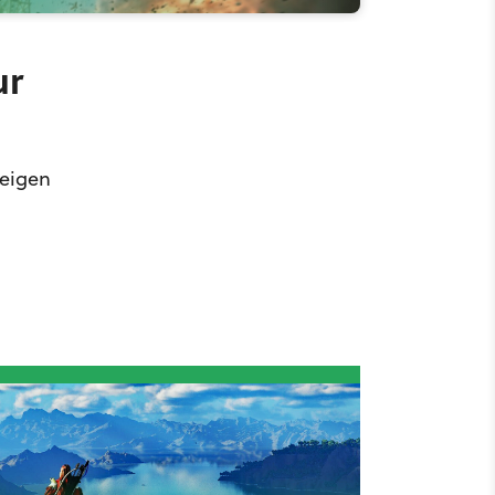
ur
zeigen