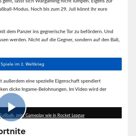
 geht, lässt sich Wargaming nicht lumpen. Eigens zur
ßball-Modus. Noch bis zum 29. Juli könnt ihr eure
mit dem Panzer ins gegnerische Tor zu befördern. Und
sen werden. Nicht auf die Gegner, sondern auf den Ball,
 Spiele im 2. Weltkrieg
t außerdem eine spezielle Eigenschaft spendiert
nken dicke Ingame-Belohnungen. Im Video wird der
2:41
ußball« zeigt Gameplay wie in Rocket League
ortnite