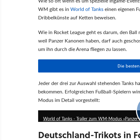
Wie so oft wenn es um spezielle Ingame-Events
WM gibt es in
World of Tanks
einen eigenen Fu
Dribbelkünste auf Ketten beweisen.
Wie in Rocket League geht es darum, den Ball 
weil Panzer Kanonen haben, darf auch geschos
um ihn durch die Arena fliegen zu lassen.
Die besten
Jeder der drei zur Auswahl stehenden Tanks ha
bekommen. Erfolgreichen Fußball-Spielern wi
Modus im Detail vorgestellt:
World of Tanks - Trailer zum WM-Modus »Panzer-F
Deutschland-Trikots in F