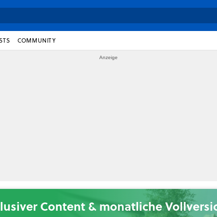
STS
COMMUNITY
lusiver Content & monatliche Vollvers