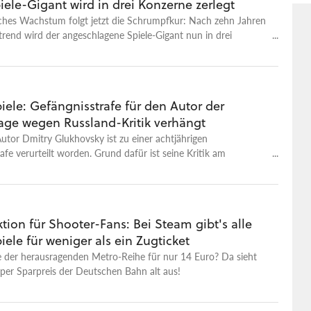
iele-Gigant wird in drei Konzerne zerlegt
sches Wachstum folgt jetzt die Schrumpfkur: Nach zehn Jahren
rend wird der angeschlagene Spiele-Gigant nun in drei
legt.
ele: Gefängnisstrafe für den Autor der
age wegen Russland-Kritik verhängt
tor Dmitry Glukhovsky ist zu einer achtjährigen
afe verurteilt worden. Grund dafür ist seine Kritik am
ngriffskrieg gegen die Ukraine.
ion für Shooter-Fans: Bei Steam gibt's alle
ele für weniger als ein Zugticket
ile der herausragenden Metro-Reihe für nur 14 Euro? Da sieht
per Sparpreis der Deutschen Bahn alt aus!