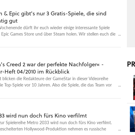
 & Epic gibt's nur 3 Gratis-Spiele, die sind
htig gut
chenende dürft ihr euch wieder einige interessante Spiele
 Epic Games Store und über Steam holen. Wir stellen euch die
or.
P
's Creed 2 war der perfekte Nachfolger« -
-Heft 04/2010 im Rückblick
blicken die Redakteure der GameStar in dieser Videoreihe
ie Top-Spiele vor 10 Jahren. Also die Spiele, die das Team vor
ahren getestet hat. In diesem Video geht es deshalb um die
ameStar 04/2010. Vor der Kamera sind mit dabei: Petra
ko Klinge, Michael Graf und Markus Schwerdtel. Die vier
 kommen zusammen auf über 50 Jahre GameStar-Erfahrung
3 wird nun doch fürs Kino verfilmt
n das Heft seit den Anfangstagen. Unter den wichtigsten Tests
zur Spielereihe Metro 2033 wird nun doch fürs Kino verfilmt.
ts tummeln sich gleich drei Ego-Shooter. Während Heiko und
gescheiterten Hollywood-Produktion nehmen es russische
e zu viel Angst hatten, um Bioshock 2 und Metro 2033