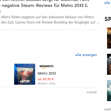
alle
 negative Steam-Reviews für Metro 2033 &
nderfall ist und wie Metro: Exodus sowohl nach der
spielt als auch mittendrin - so merkwürdig das auch im ersten
t
en mag. Mehr zum jüngsten Spiel der Serie erfahrt ihr in
 Metro-Reihe reagieren auf den exklusiven Verkauf von Metro:
SP
 mit Testvideo zu Metro: Exodus.
 den Epic Games Store mit Review-Bombing der Vorgänger auf
alle anzeigen
Metro 2033
ab 69,95 €
Versand s. Shop
ANZEIGE
meh