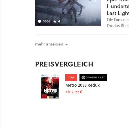
Hunderte
Spiel ein So
Buchvorlage 
Last Ligh
Moment kling
Die Fans der
1006
4
unserem Test
Exodus über
Steam.
mehr anzeigen
PREISVERGLEICH
TIPP
Metro 2033 Redux
ab 2,99 €