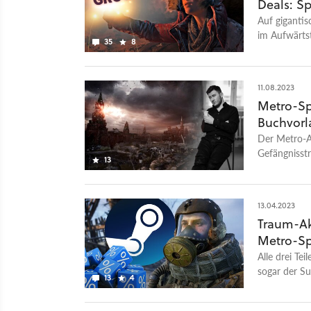
Deals: Sp
Auf giganti
im Aufwärtst
35
8
Konzerne zer
11.08.2023
Metro-Spi
Buchvorl
Der Metro-Au
Gefängnisstr
13
russischen A
13.04.2023
Traum-Akt
Metro-Spi
Alle drei Te
sogar der Su
13
4