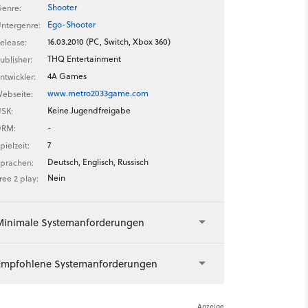
Shooter
enre:
Ego-Shooter
ntergenre:
16.03.2010 (PC, Switch, Xbox 360)
elease:
THQ Entertainment
ublisher:
4A Games
ntwickler:
www.metro2033game.com
ebseite:
Keine Jugendfreigabe
SK:
-
DRM:
7
pielzeit:
Deutsch, Englisch, Russisch
prachen:
Nein
ree 2 play:
Minimale Systemanforderungen
Empfohlene Systemanforderungen