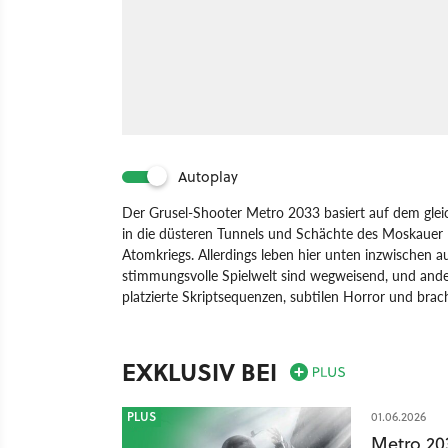
Autoplay
Der Grusel-Shooter Metro 2033 basiert auf dem gle
in die düsteren Tunnels und Schächte des Moskauer 
Atomkriegs. Allerdings leben hier unten inzwischen 
stimmungsvolle Spielwelt sind wegweisend, und an
platzierte Skriptsequenzen, subtilen Horror und brach
Spiel
PC
Xbox 360
Xbox
Action
Ego-Shoot
EXKLUSIV BEI
PLUS
01.06.2026
Metro 20