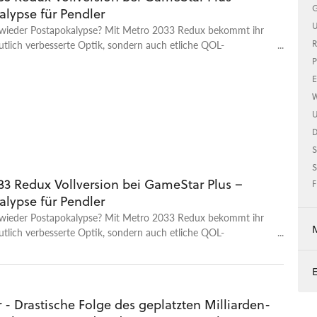
G
alypse für Pendler
U
 wieder Postapokalypse? Mit Metro 2033 Redux bekommt ihr
R
utlich verbesserte Optik, sondern auch etliche QOL-
und moderneres Gameplay im atmosphärischen FPS-Hit.
P
E
W
U
S
S
33 Redux Vollversion bei GameStar Plus –
F
alypse für Pendler
 wieder Postapokalypse? Mit Metro 2033 Redux bekommt ihr
utlich verbesserte Optik, sondern auch etliche QOL-
und moderneres Gameplay im atmosphärischen FPS-Hit.
- Drastische Folge des geplatzten Milliarden-