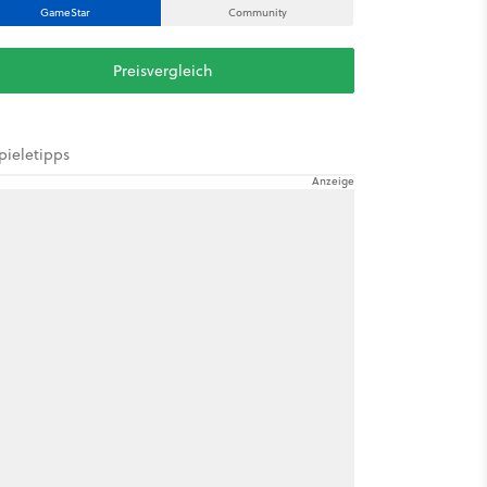
GameStar
Community
Preisvergleich
pieletipps