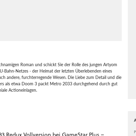
ichnamigen Roman und schickt Sie der Rolle des jungen Artyom
U-Bahn-Netzes - der Heimat der letzten Überlebenden eines
auch andere, furchterregende Wesen. Die Liebe zum Detail und die
ders als etwa Doom 3 packt Metro 2033 durchgehend durch gut
iale Actioneinlagen.
er
THQ Entertainment
4A Games
Metro 2033
P
33 Redux Vollversion bei GameStar Plus –