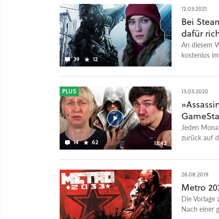
12.03.2021
Bei Steam
dafür ric
An diesem Wo
kostenlos im
39
12
Gratis-Titel v
PLUS
13.03.2020
»Assassin
GameStar
Jeden Monat 
zurück auf d
14
62
13:42
genau zehn J
Spiele der G
Schmitz, Hei
26.08.2019
Redakteure
Metro 203
und begleite
Die Vorlage 
dieses Mona
Nach einer 
Markus beid