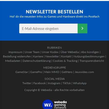
NEWSLETTER BESTELLEN
Hol' dir die neuesten Infos zu Games und Hardware direkt ins Postfach
RUBRIKEN
Impressum
|
Unser Team
|
Unser Kodex
|
Über Webedia
|
Abo kündigen
|
Bestellung widerrufen
|
Karriere
|
Newsletter
|
Kontakt
|
Nutzungsbestimmungen
|
Mediadaten
|
Datenschutzerklärung
|
Cookies & Tracking
|
Transparenzbericht
MEDIENGRUPPE
GameStar
|
GamePro
|
Mein MMO
|
GetHero
|
Jeuxvideo.com
SOCIAL MEDIA
Twitter
|
Facebook
|
Instagram
|
TikTok
|
WhatsApp
Copyright © Webedia - alle Rechte vorbehalten