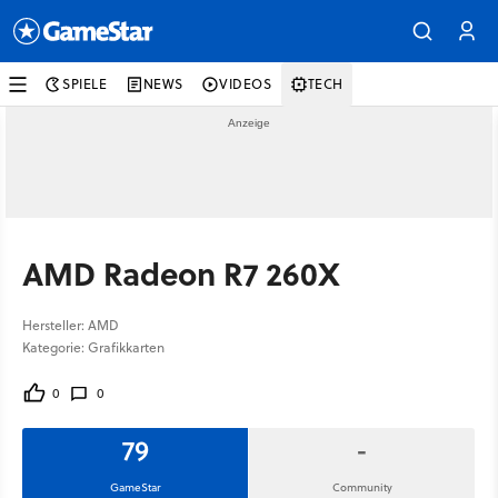
SPIELE
NEWS
VIDEOS
TECH
AMD Radeon R7 260X
Hersteller: AMD
Kategorie: Grafikkarten
0
0
79
-
GameStar
Community