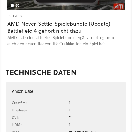
20
18.11.2013
AMD Never-Settle-Spielebundle (Update) -
Battlefield 4 gehört nicht dazu
AMD hat seine aktuelles Spielebundle ergänzt und legt nun
auch den neuen Radeon R9-Grafikkarten ein Spiel bei:
Battlefield 4.
TECHNISCHE DATEN
Anschlüsse
1
Crossfire:
1
Displayport:
2
DVI:
1
HDMI:
PCI Express 16x 3.0