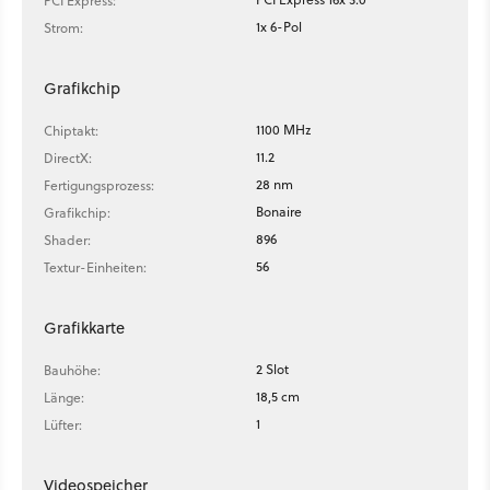
PCI Express:
1x 6-Pol
Strom:
Grafikchip
1100 MHz
Chiptakt:
11.2
DirectX:
28 nm
Fertigungsprozess:
Bonaire
Grafikchip:
896
Shader:
56
Textur-Einheiten:
Grafikkarte
2 Slot
Bauhöhe:
18,5 cm
Länge:
1
Lüfter:
Videospeicher