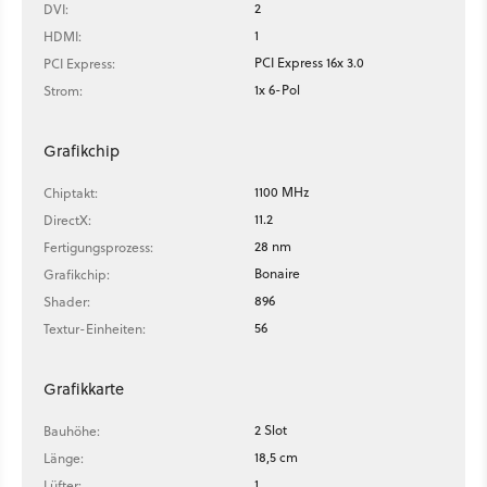
2
DVI:
1
HDMI:
PCI Express 16x 3.0
PCI Express:
1x 6-Pol
Strom:
Grafikchip
1100 MHz
Chiptakt:
11.2
DirectX:
28 nm
Fertigungsprozess:
Bonaire
Grafikchip:
896
Shader:
56
Textur-Einheiten:
Grafikkarte
2 Slot
Bauhöhe:
18,5 cm
Länge:
1
Lüfter: