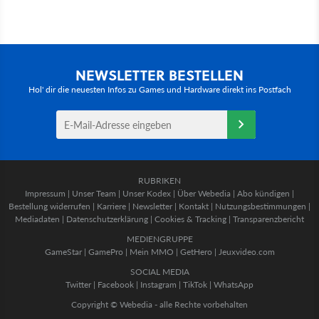
NEWSLETTER BESTELLEN
Hol' dir die neuesten Infos zu Games und Hardware direkt ins Postfach
RUBRIKEN
Impressum
|
Unser Team
|
Unser Kodex
|
Über Webedia
|
Abo kündigen
|
Bestellung widerrufen
|
Karriere
|
Newsletter
|
Kontakt
|
Nutzungsbestimmungen
|
Mediadaten
|
Datenschutzerklärung
|
Cookies & Tracking
|
Transparenzbericht
MEDIENGRUPPE
GameStar
|
GamePro
|
Mein MMO
|
GetHero
|
Jeuxvideo.com
SOCIAL MEDIA
Twitter
|
Facebook
|
Instagram
|
TikTok
|
WhatsApp
Copyright © Webedia - alle Rechte vorbehalten