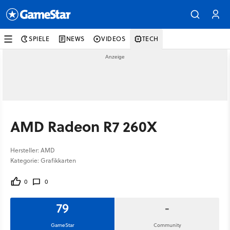
SPIELE
NEWS
VIDEOS
TECH
AMD Radeon R7 260X
Hersteller: AMD
Kategorie: Grafikkarten
0
0
79
-
GameStar
Community