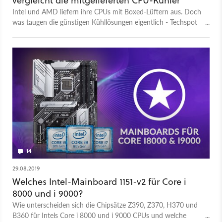
vergleicht die mitgelieferten CPU-Kühler
Intel und AMD liefern ihre CPUs mit Boxed-Lüftern aus. Doch
was taugen die günstigen Kühllösungen eigentlich - Techspot
hat einen umfangreichen Vergleich auf demselben Board mit
derselben CPU veröffentlicht - wir fassen zusammen.
14
29.08.2019
Welches Intel-Mainboard 1151-v2 für Core i
8000 und i 9000?
Wie unterscheiden sich die Chipsätze Z390, Z370, H370 und
B360 für Intels Core i 8000 und i 9000 CPUs und welche