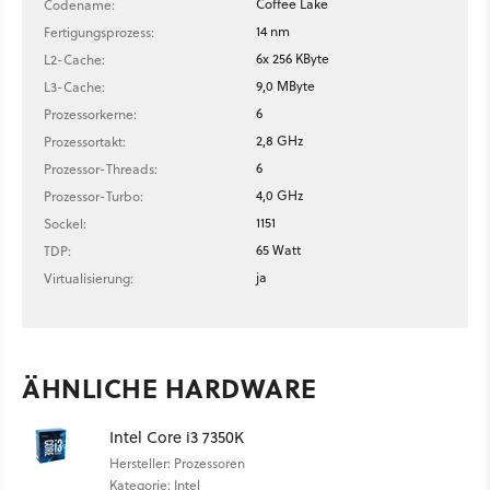
Coffee Lake
Codename:
14 nm
Fertigungsprozess:
6x 256 KByte
L2-Cache:
9,0 MByte
L3-Cache:
6
Prozessorkerne:
2,8 GHz
Prozessortakt:
6
Prozessor-Threads:
4,0 GHz
Prozessor-Turbo:
1151
Sockel:
65 Watt
TDP:
ja
Virtualisierung:
ÄHNLICHE HARDWARE
Intel Core i3 7350K
Hersteller: Prozessoren
Kategorie: Intel