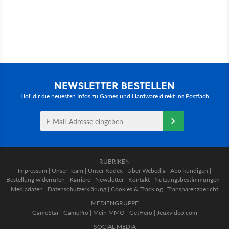
NEWSLETTER BESTELLEN
Hol' dir die neuesten Infos zu Games und Hardware direkt ins Postfach
RUBRIKEN
Impressum
|
Unser Team
|
Unser Kodex
|
Über Webedia
|
Abo kündigen
|
Bestellung widerrufen
|
Karriere
|
Newsletter
|
Kontakt
|
Nutzungsbestimmungen
|
Mediadaten
|
Datenschutzerklärung
|
Cookies & Tracking
|
Transparenzbericht
MEDIENGRUPPE
GameStar
|
GamePro
|
Mein MMO
|
GetHero
|
Jeuxvideo.com
SOCIAL MEDIA