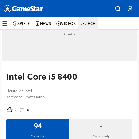
SPIELE
NEWS
VIDEOS
TECH
Intel Core i5 8400
Hersteller: Intel
Kategorie: Prozessoren
0
0
94
-
GameStar
Community