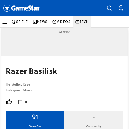
SPIELE
NEWS
VIDEOS
TECH
Razer Basilisk
Hersteller: Razer
Kategorie: Mäuse
0
0
91
-
GameStar
Community