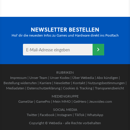
NEWSLETTER BESTELLEN
Hol' dir die neuesten Infos zu Games und Hardware direkt ins Postfach
RUBRIKEN
Impressum
|
Unser Team
|
Unser Kodex
|
Über Webedia
|
Abo kündigen
|
Bestellung widerrufen
|
Karriere
|
Newsletter
|
Kontakt
|
Nutzungsbestimmungen
|
Mediadaten
|
Datenschutzerklärung
|
Cookies & Tracking
|
Transparenzbericht
MEDIENGRUPPE
GameStar
|
GamePro
|
Mein MMO
|
GetHero
|
Jeuxvideo.com
SOCIAL MEDIA
Twitter
|
Facebook
|
Instagram
|
TikTok
|
WhatsApp
Copyright © Webedia - alle Rechte vorbehalten