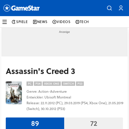
SPIELE
NEWS
VIDEOS
TECH
Assassin's Creed 3
PC
PS4
XBOX ONE
SWITCH
PS3
Genre: Action-Adventure
Entwickler: Ubisoft Montreal
Release: 22.11.2012 (PC), 29.03.2019 (PS4, Xbox One), 21.05.2019
(Switch), 30.10.2012 (PS3)
89
72