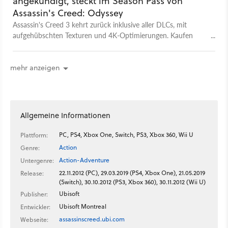
angekündigt, steckt im Season Pass von
Assassin's Creed: Odyssey
Assassin's Creed 3 kehrt zurück inklusive aller DLCs, mit
aufgehübschten Texturen und 4K-Optimierungen. Kaufen
könnt ihr die Neuauflage sowohl einzeln, als auch im Season
Pass von AC Odyssey.
mehr anzeigen
Allgemeine Informationen
PC, PS4, Xbox One, Switch, PS3, Xbox 360, Wii U
Plattform:
Action
Genre:
Action-Adventure
Untergenre:
22.11.2012 (PC), 29.03.2019 (PS4, Xbox One), 21.05.2019
Release:
(Switch), 30.10.2012 (PS3, Xbox 360), 30.11.2012 (Wii U)
Ubisoft
Publisher:
Ubisoft Montreal
Entwickler:
assassinscreed.ubi.com
Webseite: