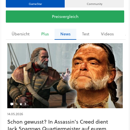
GameStar
Community
Preisvergleich
Übersicht
Plus
News
Test
Videos
Ar
1
2
14.05.2026
Schon gewusst? In Assassin's Creed dient
Jack Sparrows Quartiermeister auf eurem