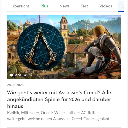
Übersicht
Plus
News
Test
Videos
Ar
290
36
28.05.2026
Wie geht's weiter mit Assassin's Creed? Alle
angekündigten Spiele für 2026 und darüber
hinaus
Karibik, Mittelalter, Orient: Wie es mit der AC-Reihe
weitergeht, welche neuen Assassin's-Creed-Games geplant
sind und welche Gerüchte es noch gibt, erfahrt ihr hier!