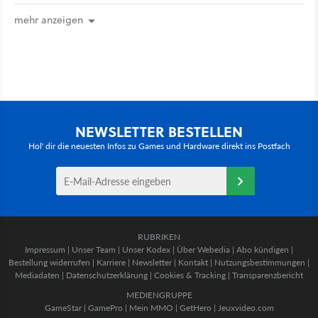
mehr anzeigen
NEWSLETTER BESTELLEN
Hol' dir die neuesten Infos zu Games und Hardware direkt ins Postfach
RUBRIKEN
Impressum
|
Unser Team
|
Unser Kodex
|
Über Webedia
|
Abo kündigen
|
Bestellung widerrufen
|
Karriere
|
Newsletter
|
Kontakt
|
Nutzungsbestimmungen
|
Mediadaten
|
Datenschutzerklärung
|
Cookies & Tracking
|
Transparenzbericht
MEDIENGRUPPE
GameStar
|
GamePro
|
Mein MMO
|
GetHero
|
Jeuxvideo.com