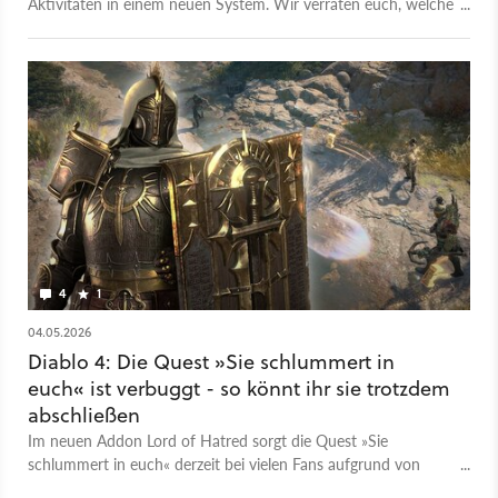
Aktivitäten in einem neuen System. Wir verraten euch, welche
Talente sich wirklich lohnen und was euch bei den neuen
Echo-Herausforderungen erwartet.
4
1
04.05.2026
Diablo 4: Die Quest »Sie schlummert in
euch« ist verbuggt - so könnt ihr sie trotzdem
abschließen
Im neuen Addon Lord of Hatred sorgt die Quest »Sie
schlummert in euch« derzeit bei vielen Fans aufgrund von
fehlenden Erinnerungsfragmenten für Frust. Wir verraten