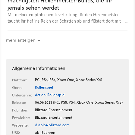
mächtigsten Hexenmeister-Builds, die ihr
jemals sehen werdet
Mit meiner empfohlenen Levelskillung für den Hexenmeister
taucht ihr tief ins Reich der Schatten ab und flüstert dort mit
allerlei fieslichen Tentakelviechern, die euren Schaden bis in
den Billionen-Bereich (!) treiben.
mehr anzeigen
Allgemeine Informationen
PC, PS5, PS4, Xbox One, Xbox Series X/S
Plattform:
Rollenspiel
Genre:
Action-Rollenspiel
Untergenre:
06.06.2023 (PC, PS5, PS4, Xbox One, Xbox Series X/S)
Release:
Blizzard Entertainment
Publisher:
Blizzard Entertainment
Entwickler:
diablo4.blizzard.com
Webseite:
ab 16 Jahren
USK: