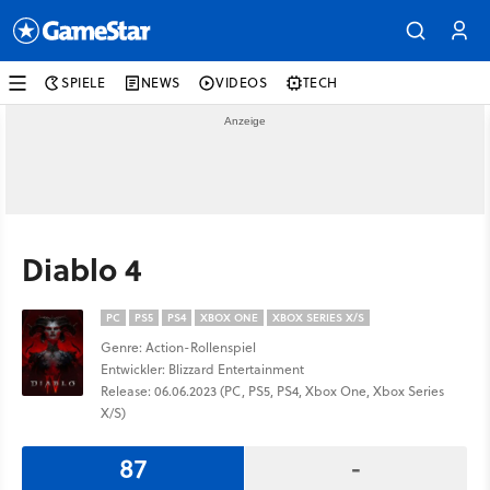
SPIELE
NEWS
VIDEOS
TECH
Diablo 4
PC
PS5
PS4
XBOX ONE
XBOX SERIES X/S
Genre: Action-Rollenspiel
Entwickler: Blizzard Entertainment
Release: 06.06.2023 (PC, PS5, PS4, Xbox One, Xbox Series
X/S)
87
-