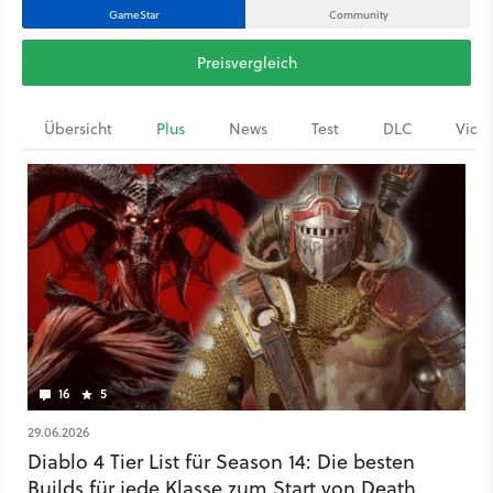
GameStar
Community
Preisvergleich
Übersicht
Plus
News
Test
DLC
Vide
16
5
29.06.2026
Diablo 4 Tier List für Season 14: Die besten
Builds für jede Klasse zum Start von Death