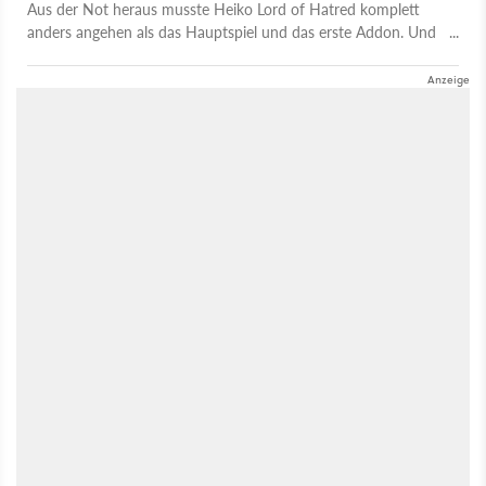
Aus der Not heraus musste Heiko Lord of Hatred komplett
anders angehen als das Hauptspiel und das erste Addon. Und
fragt sich jetzt, warum er das nicht schon viel früher gemacht
hat.