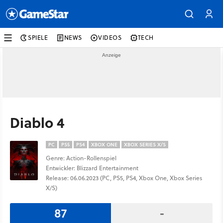
SPIELE
NEWS
VIDEOS
TECH
Diablo 4
PC
PS5
PS4
XBOX ONE
XBOX SERIES X/S
Genre: Action-Rollenspiel
Entwickler: Blizzard Entertainment
Release: 06.06.2023 (PC, PS5, PS4, Xbox One, Xbox Series
X/S)
87
-