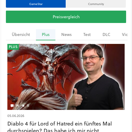
GameStar
Community
Preisvergleich
Übersicht
Plus
News
Test
DLC
Vide
PLUS
14
11
05.06.2026
Diablo 4 für Lord of Hatred ein fünftes Mal
durchspielen? Das habe ich mir nicht