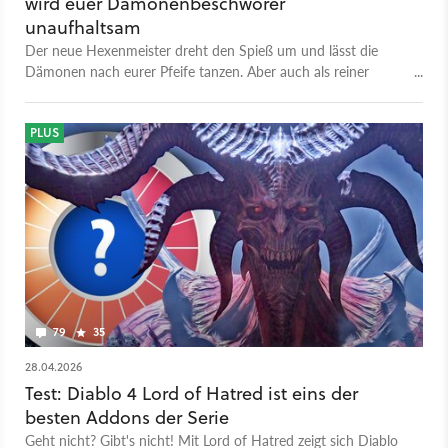
wird euer Dämonenbeschwörer
unaufhaltsam
Der neue Hexenmeister dreht den Spieß um und lässt die
Dämonen nach eurer Pfeife tanzen. Aber auch als reiner
Caster kann das Hexerchen entzücken. Wir stellen euch die
neue Klasse und all ihre Facetten vor.
PLUS
79
35
28.04.2026
Test: Diablo 4 Lord of Hatred ist eins der
besten Addons der Serie
Geht nicht? Gibt's nicht! Mit Lord of Hatred zeigt sich Diablo