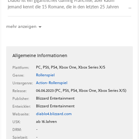
jemand kennt die 15 Romane, die in den letzten 25 Jahren
erschienen sind. Ich habe mich nach Sanktuario begeben, um
diese Wissenslücke zu schließen.
mehr anzeigen
Allgemeine Informationen
PC, PS5, PS4, Xbox One, Xbox Series X/S
Plattform:
Rollenspiel
Genre:
Action-Rollenspiel
Untergenre:
06.06.2023 (PC, PS5, PS4, Xbox One, Xbox Series X/S)
Release:
Blizzard Entertainment
Publisher:
Blizzard Entertainment
Entwickler:
diablo4.blizzard.com
Webseite:
ab 16 Jahren
USK:
-
DRM:
-
Spielzeit: