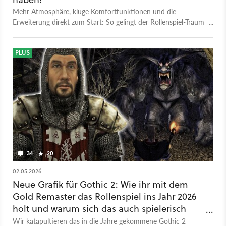
Mehr Atmosphäre, kluge Komfortfunktionen und die
Erweiterung direkt zum Start: So gelingt der Rollenspiel-Traum
eines Gothic 2 Remakes.
PLUS
34
20
02.05.2026
Neue Grafik für Gothic 2: Wie ihr mit dem
Gold Remaster das Rollenspiel ins Jahr 2026
holt und warum sich das auch spielerisch
lohnt
Wir katapultieren das in die Jahre gekommene Gothic 2