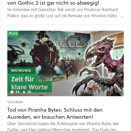
von Gothic 2 ist gar nicht so abwegig!
Im Interview mit GameStar Talk verrät uns Producer Reinhard
Pollice, dass er große Lust auf ein Remake von Khorinis hätte.
Auch wenn das neue Herausforderungen bedeuten würde.
PLUS
94
56
13.07.2024
Tod von Piranha Bytes: Schluss mit den
Ausreden, wir brauchen Antworten!
Über Jahrzehnte haben die Rollenspiele von Piranha Bytes wie
Gothic und Elex zahllose Menschen begeistert. Das Ende des