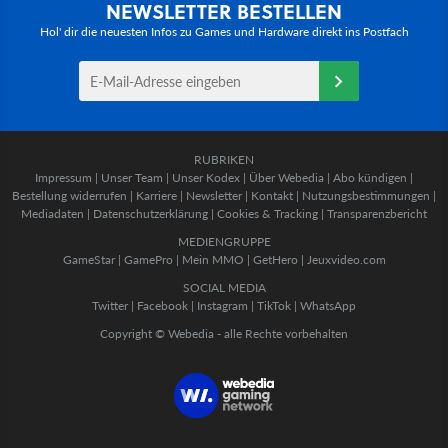
NEWSLETTER BESTELLEN
Hol' dir die neuesten Infos zu Games und Hardware direkt ins Postfach
RUBRIKEN
Impressum
|
Unser Team
|
Unser Kodex
|
Über Webedia
|
Abo kündigen
|
Bestellung widerrufen
|
Karriere
|
Newsletter
|
Kontakt
|
Nutzungsbestimmungen
|
Mediadaten
|
Datenschutzerklärung
|
Cookies & Tracking
|
Transparenzbericht
MEDIENGRUPPE
GameStar
|
GamePro
|
Mein MMO
|
GetHero
|
Jeuxvideo.com
SOCIAL MEDIA
Twitter
|
Facebook
|
Instagram
|
TikTok
|
WhatsApp
Copyright © Webedia - alle Rechte vorbehalten