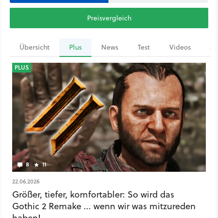
Preisvergleich
Übersicht
Plus
News
Test
Videos
Ar
PLUS
8
11
22.06.2026
Größer, tiefer, komfortabler: So wird das
Gothic 2 Remake ... wenn wir was mitzureden
haben!