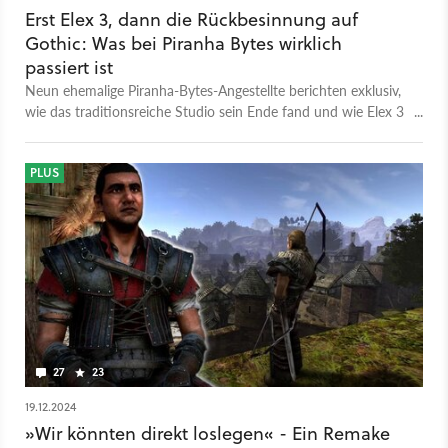
Erst Elex 3, dann die Rückbesinnung auf
Gothic: Was bei Piranha Bytes wirklich
passiert ist
Neun ehemalige Piranha-Bytes-Angestellte berichten exklusiv,
wie das traditionsreiche Studio sein Ende fand und wie Elex 3
ausgesehen hätte.
PLUS
27
23
19.12.2024
»Wir könnten direkt loslegen« - Ein Remake