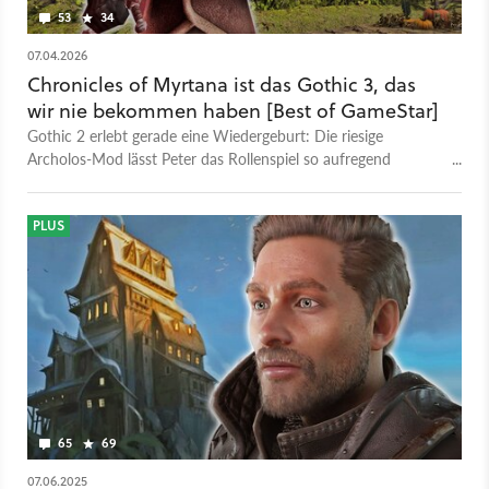
53
34
07.04.2026
Chronicles of Myrtana ist das Gothic 3, das
wir nie bekommen haben [Best of GameStar]
Gothic 2 erlebt gerade eine Wiedergeburt: Die riesige
Archolos-Mod lässt Peter das Rollenspiel so aufregend
erscheinen wie seit Jahren nicht mehr.
PLUS
65
69
07.06.2025