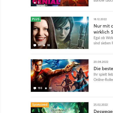
5
aus 20 Jahr
PLUS
18.12.2022
Nur mit 
wirklich 
Egal ob WoW
sind sieben
51
18
denken müs
20.08.2022
Die best
Ihr spielt li
Online-Rolle
Zeit erleben
193
10
Sponsored
25.02.2022
Deswegen 