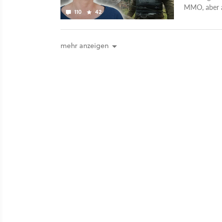
MMO, aber au
110
42
mehr anzeigen