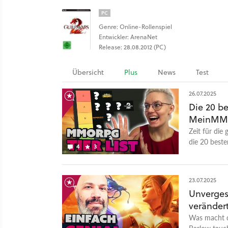
PC
Genre: Online-Rollenspiel
Entwickler: ArenaNet
Release: 28.08.2012 (PC)
Übersicht
Plus
News
Test
26.07.2025
Die 20 b
MeinMMO 
Zeit für di
die 20 besten
4
3
23.07.2025
Unverges
verändert
Was macht 
Barlow tauc