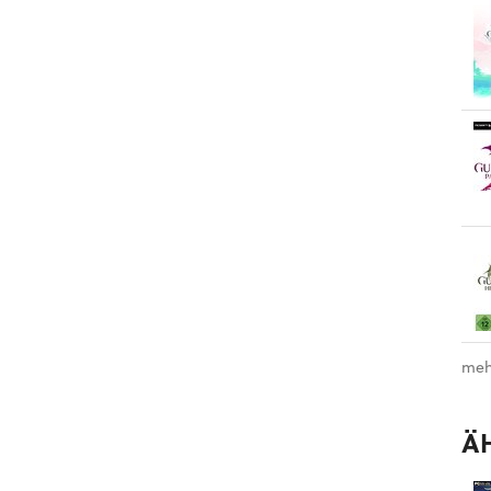
meh
Ä