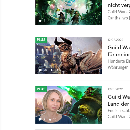
nicht ver
Guild Wars 2
Cantha, wo 
1
PLUS
12.02.2022
Guild War
für mein
Hunderte Ein
Währungen –
20
13
irgendwie gu
PLUS
19.01.2022
Guild War
Land der
Endlich schl
Guild Wars 2
9
15
übers Event.