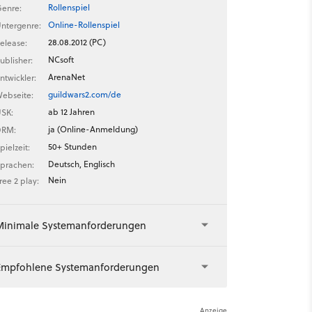
Rollenspiel
enre:
Online-Rollenspiel
ntergenre:
28.08.2012 (PC)
elease:
NCsoft
ublisher:
ArenaNet
ntwickler:
guildwars2.com/de
ebseite:
ab 12 Jahren
SK:
ja (Online-Anmeldung)
DRM:
50+ Stunden
pielzeit:
Deutsch, Englisch
prachen:
Nein
ree 2 play:
Minimale Systemanforderungen
Empfohlene Systemanforderungen