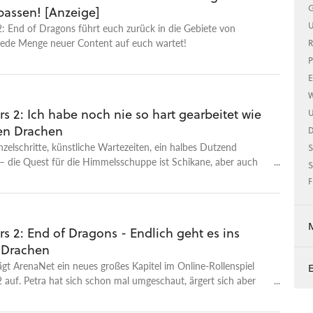
G
passen! [Anzeige]
U
: End of Dragons führt euch zurück in die Gebiete von
jede Menge neuer Content auf euch wartet!
R
P
E
W
s 2: Ich habe noch nie so hart gearbeitet wie
U
en Drachen
zelschritte, künstliche Wartezeiten, ein halbes Dutzend
S
 die Quest für die Himmelsschuppe ist Schikane, aber auch
S
t.
F
s 2: End of Dragons - Endlich geht es ins
 Drachen
ägt ArenaNet ein neues großes Kapitel im Online-Rollenspiel
 auf. Petra hat sich schon mal umgeschaut, ärgert sich aber