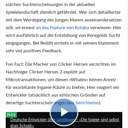
solchen Suchterscheinungen in der aktuellen
Spielelandschaft ziemlich gefährdet. Wer sich detaillierter
mit dem Werdegang des jungen Manns auseinandersetzen
will, sei erneut
an das Feature von Kotaku
verwiesen: Hier
wird ausführlich auf die Entstehung von Kensgolds Sucht
eingegangen. Bei Reddit erntete er mit seinem Statement
sehr viel positives Feedback.
Fun Fact: Die Macher von Clicker Heroes verzichten im
Nachfolger Clicker Heroes 2 explizit auf
Mikrotransaktionen, um diesen »Whales« keinen Anreiz
für exorbitante Ingame-Käufe zu bieten. Hier reagiert ein
Entwickler tatsächlich aus ethischen Gründen auf
derartige Suchterscheinungen (
wir berichteten
).
23:05
PLUS
Deutsche Entwickler über Lootboxen - »Die Spieler sind selbst
dran Schuld.«