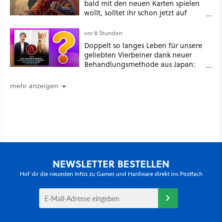
bald mit den neuen Karten spielen
wollt, solltet ihr schon jetzt auf
Duolingo Zwergisch pauken
vor 8 Stunden
Doppelt so langes Leben für unsere
geliebten Vierbeiner dank neuer
Behandlungsmethode aus Japan:
Der Blick auf über 1.200
Kommentare zeigt, dass es nicht so
mehr anzeigen
einfach ist
NEWSLETTER BESTELLEN
Hol' dir die neuesten Infos zu Games und Hardware direkt ins Postfach