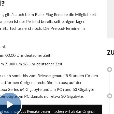
d?
nt, gibt's auch beim Black Flag Remake die Möglichkeit
olen ist der Preload bereits seit einigen Tagen
er Startschuss erst noch. Die Preload-Termine im
uni.
Z
 um 00:00 Uhr deutscher Zeit.
 am 7. Juli um 16 Uhr deutscher Zeit.
n euch somit bis zum Release genau 48 Stunden für den
Plattformen übrigens recht ähnlich aus; auf der
r Xbox Series 64 Gigabyte und am PC rund 63 Gigabyte
benötigte am PC damals nur etwa 30 Gigabyte.
6:52
igt euch, was das Remake besser machen will als das Original