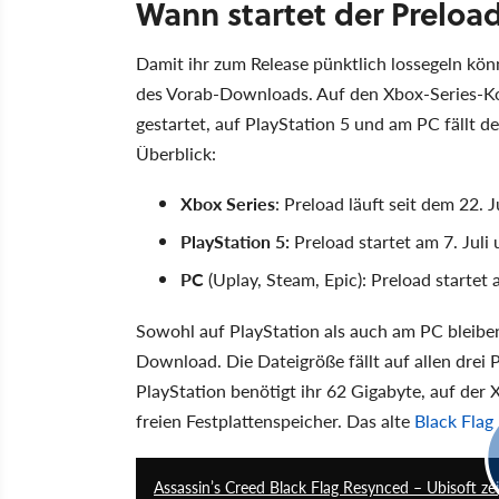
Wann startet der Preloa
Damit ihr zum Release pünktlich lossegeln kön
des Vorab-Downloads. Auf den Xbox-Series-Kons
gestartet, auf PlayStation 5 und am PC fällt d
Überblick:
Xbox Series
: Preload läuft seit dem 22. J
PlayStation 5:
Preload startet am 7. Juli
PC
(Uplay, Steam, Epic): Preload startet
Sowohl auf PlayStation als auch am PC bleibe
Download. Die Dateigröße fällt auf allen drei 
PlayStation benötigt ihr 62 Gigabyte, auf de
freien Festplattenspeicher. Das alte
Black Flag
Assassin’s Creed Black Flag Resynced – Ubisoft ze