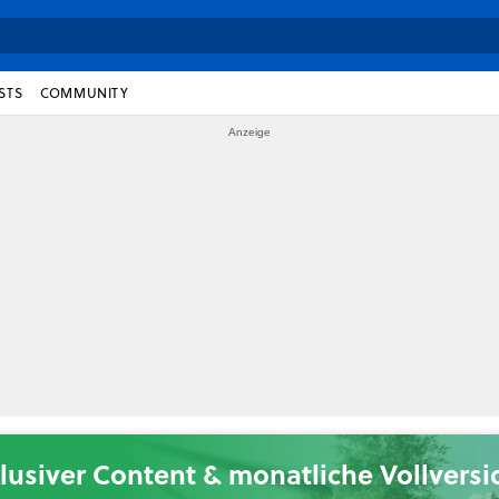
STS
COMMUNITY
lusiver Content & monatliche Vollvers