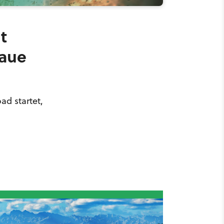
t
naue
ad startet,