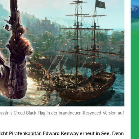
sassin's Creed Black Flag in der brandneuen Resynced-Version auf
icht Piratenkapitän Edward Kenway erneut in See
. Denn