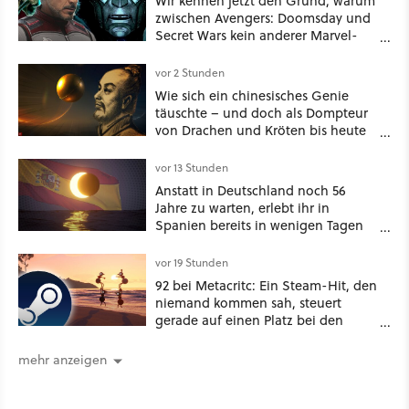
Wir kennen jetzt den Grund, warum
zwischen Avengers: Doomsday und
Secret Wars kein anderer Marvel-
Film erscheint
vor 2 Stunden
Wie sich ein chinesisches Genie
täuschte – und doch als Dompteur
von Drachen und Kröten bis heute
Recht behält [Best of GameStar]
vor 13 Stunden
Anstatt in Deutschland noch 56
Jahre zu warten, erlebt ihr in
Spanien bereits in wenigen Tagen
ein schattiges Sommer-Spektakel
vor 19 Stunden
92 bei Metacritc: Ein Steam-Hit, den
niemand kommen sah, steuert
gerade auf einen Platz bei den
Game Awards zu
mehr anzeigen