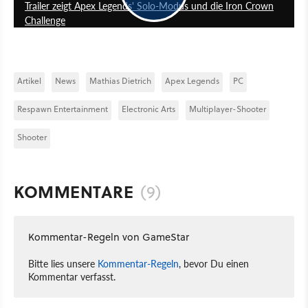
Trailer zeigt Apex Legends' Solo-Modus und die Iron Crown
Challenge
Artikel
News
Mathias Dietrich
Apex Legends
PC
Respawn Entertainment
Electronic Arts
Multiplayer-Shooter
Shooter
KOMMENTARE
(9)
Kommentar-Regeln von GameStar
Bitte lies unsere
Kommentar-Regeln
, bevor Du einen
Kommentar verfasst.