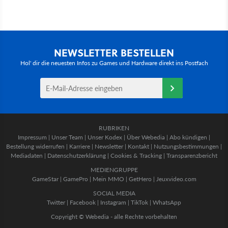
NEWSLETTER BESTELLEN
Hol' dir die neuesten Infos zu Games und Hardware direkt ins Postfach
RUBRIKEN
Impressum
|
Unser Team
|
Unser Kodex
|
Über Webedia
|
Abo kündigen
|
Bestellung widerrufen
|
Karriere
|
Newsletter
|
Kontakt
|
Nutzungsbestimmungen
|
Mediadaten
|
Datenschutzerklärung
|
Cookies & Tracking
|
Transparenzbericht
MEDIENGRUPPE
GameStar
|
GamePro
|
Mein MMO
|
GetHero
|
Jeuxvideo.com
SOCIAL MEDIA
Twitter
|
Facebook
|
Instagram
|
TikTok
|
WhatsApp
Copyright © Webedia - alle Rechte vorbehalten