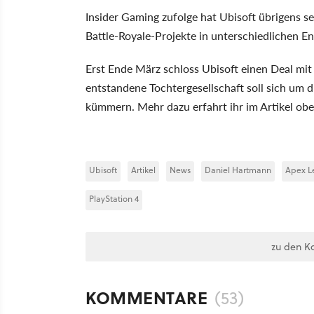
Insider Gaming zufolge hat Ubisoft übrigens s
Battle-Royale-Projekte in unterschiedlichen E
Erst Ende März schloss Ubisoft einen Deal mi
entstandene Tochtergesellschaft soll sich um 
kümmern. Mehr dazu erfahrt ihr im Artikel obe
Ubisoft
Artikel
News
Daniel Hartmann
Apex L
PlayStation 4
zu den K
KOMMENTARE
(53)