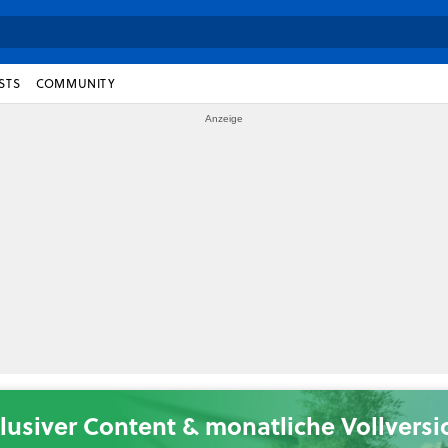
STS
COMMUNITY
lusiver Content & monatliche Vollvers