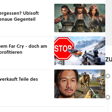
vergessen? Ubisoft
enaue Gegenteil
euem Far Cry - doch am
rofitieren
Z
 verkauft Teile des