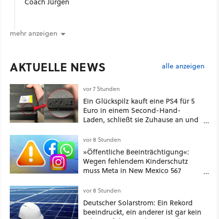
Coach Jürgen
mehr anzeigen
AKTUELLE NEWS
alle anzeigen
vor 7 Stunden
Ein Glückspilz kauft eine PS4 für 5
Euro in einem Second-Hand-
Laden, schließt sie Zuhause an und
schon hat er seine erste
funktionierende PlayStation [Best of
vor 8 Stunden
GameStar]
»Öffentliche Beeinträchtigung«:
Wegen fehlendem Kinderschutz
muss Meta in New Mexico 567
Millionen US-Dollar zahlen
vor 8 Stunden
Deutscher Solarstrom: Ein Rekord
beeindruckt, ein anderer ist gar kein