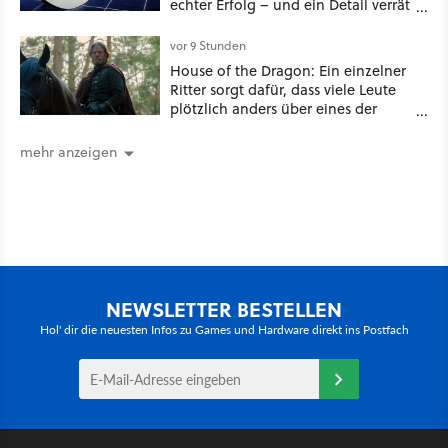
echter Erfolg – und ein Detail verrät
mehr über die Energiewende als
jede Zahl
vor 9 Stunden
House of the Dragon: Ein einzelner
Ritter sorgt dafür, dass viele Leute
plötzlich anders über eines der
umstrittensten Häuser von Game of
Thrones denken
mehr anzeigen
NEWSLETTER BESTELLEN
Hol' dir die neuesten Infos zu Games und Hardware direkt ins Postfach