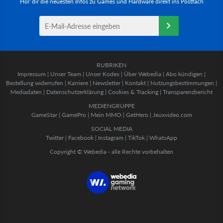
Hol' dir die neuesten Infos zu Games und Hardware direkt ins Postfach
RUBRIKEN
Impressum
|
Unser Team
|
Unser Kodex
|
Über Webedia
|
Abo kündigen
|
Bestellung widerrufen
|
Karriere
|
Newsletter
|
Kontakt
|
Nutzungsbestimmungen
|
Mediadaten
|
Datenschutzerklärung
|
Cookies & Tracking
|
Transparenzbericht
MEDIENGRUPPE
GameStar
|
GamePro
|
Mein MMO
|
GetHero
|
Jeuxvideo.com
SOCIAL MEDIA
Twitter
|
Facebook
|
Instagram
|
TikTok
|
WhatsApp
Copyright © Webedia - alle Rechte vorbehalten