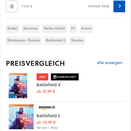
1 von 2
nächste Seite
Artikel
Kolumne
Stefan Köhler
PC
Action
Multiplayer-Shooter
Battlefield 5
Shooter
PREISVERGLEICH
alle anzeigen
TIPP
Battlefield V
ab 37,99 €
Battlefield 5
ab 59,99 €
Versand s. Shop