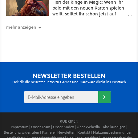
Herr der Ringe in Magic: Wenn ihr
bald mit den neuen Karten spielen
wollt, solltet ihr schon jetzt auf
Duolingo Zwergisch pauken
mehr anzeigen
NEWSLETTER BESTELLEN
Hol' dir die neuesten Infos zu Games und Hardware direkt ins Postfach
RUBRIKEN
Impressum
|
Unser Team
|
Unser Kodex
|
Über Webedia
|
Abo kündigen
|
Bestellung widerrufen
|
Karriere
|
Newsletter
|
Kontakt
|
Nutzungsbestimmungen
|
Mediadaten
|
Datenschutzerklärung
|
Cookies & Tracking
|
Transparenzbericht