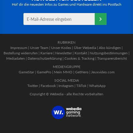
Hol' dir die neuesten Infos zu Games und Hardware direkt ins Postfach
RUBRIKEN
Impressum
|
Unser Team
|
Unser Kodex
|
Über Webedia
|
Abo kündigen
|
Bestellung widerrufen
|
Karriere
|
Newsletter
|
Kontakt
|
Nutzungsbestimmungen
|
Mediadaten
|
Datenschutzerklärung
|
Cookies & Tracking
|
Transparenzbericht
MEDIENGRUPPE
GameStar
|
GamePro
|
Mein MMO
|
GetHero
|
Jeuxvideo.com
SOCIAL MEDIA
Twitter
|
Facebook
|
Instagram
|
TikTok
|
WhatsApp
Copyright © Webedia - alle Rechte vorbehalten