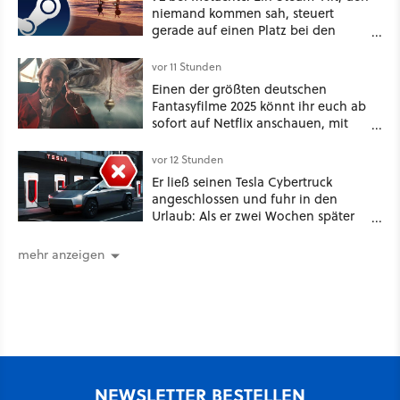
niemand kommen sah, steuert
gerade auf einen Platz bei den
Game Awards zu
vor 11 Stunden
Einen der größten deutschen
Fantasyfilme 2025 könnt ihr euch ab
sofort auf Netflix anschauen, mit
dabei: ein Star aus Der Hobbit
vor 12 Stunden
Er ließ seinen Tesla Cybertruck
angeschlossen und fuhr in den
Urlaub: Als er zwei Wochen später
zurückkam, sprang der Truck nicht
mehr an [Best of GameStar]
mehr anzeigen
NEWSLETTER BESTELLEN