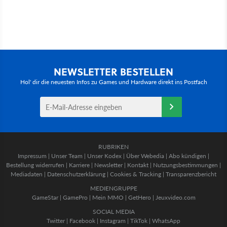
NEWSLETTER BESTELLEN
Hol' dir die neuesten Infos zu Games und Hardware direkt ins Postfach
RUBRIKEN
Impressum
|
Unser Team
|
Unser Kodex
|
Über Webedia
|
Abo kündigen
|
Bestellung widerrufen
|
Karriere
|
Newsletter
|
Kontakt
|
Nutzungsbestimmungen
|
Mediadaten
|
Datenschutzerklärung
|
Cookies & Tracking
|
Transparenzbericht
MEDIENGRUPPE
GameStar
|
GamePro
|
Mein MMO
|
GetHero
|
Jeuxvideo.com
SOCIAL MEDIA
Twitter
|
Facebook
|
Instagram
|
TikTok
|
WhatsApp