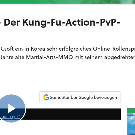
 - Der Kung-Fu-Action-PvP-
Csoft ein in Korea sehr erfolgreiches Online-Rollensp
r Jahre alte Martial-Arts-MMO mit seinem abgedrehte
GameStar bei Google bevorzugen
9:20
er auch gut?