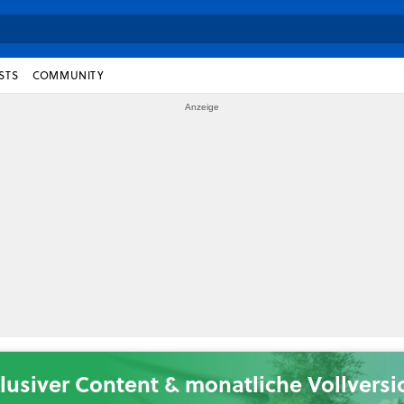
STS
COMMUNITY
lusiver Content & monatliche Vollvers