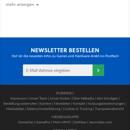
mehr anzeigen
NEWSLETTER BESTELLEN
Hol' dir die neuesten Infos zu Games und Hardware direkt ins Postfach
RUBRIKEN
Impressum
|
Unser Team
|
Unser Kodex
|
Über Webedia
|
Abo kündigen
|
Bestellung widerrufen
|
Karriere
|
Newsletter
|
Kontakt
|
Nutzungsbestimmungen
|
Mediadaten
|
Datenschutzerklärung
|
Cookies & Tracking
|
Transparenzbericht
MEDIENGRUPPE
GameStar
|
GamePro
|
Mein MMO
|
GetHero
|
Jeuxvideo.com