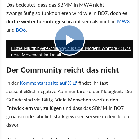
Das bedeutet, dass das SBMM in MW4 nicht
zwangsläufig so funktionieren wird wie in BO7,
doch es
dürfte weiter heruntergeschraubt sein
als noch in
MW3
und
BO6
.
0:23
Erstes Multiplayer-Gameplay aus CoD Modern Warfare 4: Das
neue Movement im Detail
Der Community reicht das nicht
In der
Kommentarspalte auf X
findet ihr fast
ausschließlich negative Kommentare zu der Neuigkeit. Die
Gründe sind vielfältig.
Viele Menschen werfen den
Entwicklern vor, zu lügen
und dass das SBMM in BO7
genauso oder ähnlich stark gewesen sei wie in den Teilen
davor.