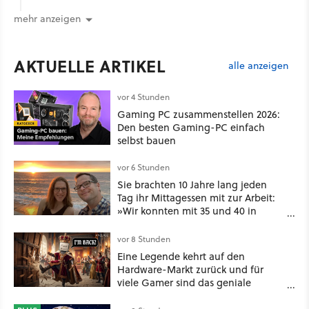
mehr anzeigen
AKTUELLE ARTIKEL
alle anzeigen
vor 4 Stunden
Gaming PC zusammenstellen 2026:
Den besten Gaming-PC einfach
selbst bauen
vor 6 Stunden
Sie brachten 10 Jahre lang jeden
Tag ihr Mittagessen mit zur Arbeit:
»Wir konnten mit 35 und 40 in
Rente gehen« – auch dank
Gamification [Best of GameStar]
vor 8 Stunden
Eine Legende kehrt auf den
Hardware-Markt zurück und für
viele Gamer sind das geniale
Neuigkeiten!