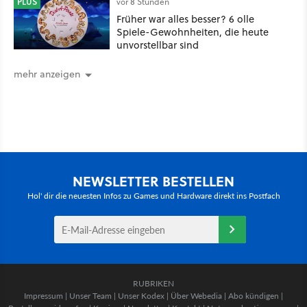
PLUS
vor 8 Stunden
Früher war alles besser? 6 olle
Spiele-Gewohnheiten, die heute
unvorstellbar sind
mehr anzeigen
NEWSLETTER BESTELLEN
Hol' dir die neuesten Infos zu Games und Hardware direkt ins Postfach
RUBRIKEN
Impressum
|
Unser Team
|
Unser Kodex
|
Über Webedia
|
Abo kündigen
|