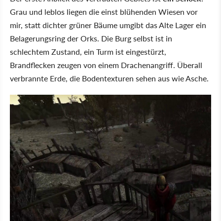
Grau und leblos liegen die einst blühenden Wiesen vor
mir, statt dichter grüner Bäume umgibt das Alte Lager ein
Belagerungsring der Orks. Die Burg selbst ist in
schlechtem Zustand, ein Turm ist eingestürzt,
Brandflecken zeugen von einem Drachenangriff. Überall
verbrannte Erde, die Bodentexturen sehen aus wie Asche.