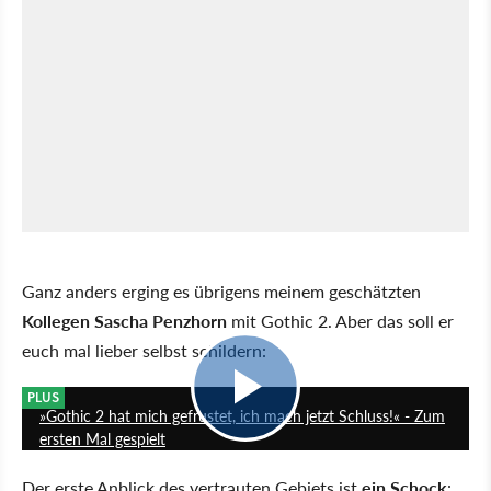
Ganz anders erging es übrigens meinem geschätzten
Kollegen Sascha Penzhorn
mit Gothic 2. Aber das soll er
euch mal lieber selbst schildern:
11:19
PLUS
»Gothic 2 hat mich gefrustet, ich mach jetzt Schluss!« - Zum
ersten Mal gespielt
Der erste Anblick des vertrauten Gebiets ist
ein Schock
: