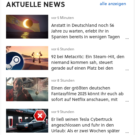
AKTUELLE NEWS
alle anzeigen
vor 5 Minuten
Anstatt in Deutschland noch 56
Jahre zu warten, erlebt ihr in
Spanien bereits in wenigen Tagen
ein schattiges Sommer-Spektakel
vor 6 Stunden
92 bei Metacritc: Ein Steam-Hit, den
niemand kommen sah, steuert
gerade auf einen Platz bei den
Game Awards zu
vor 8 Stunden
Einen der größten deutschen
Fantasyfilme 2025 könnt ihr euch ab
sofort auf Netflix anschauen, mit
dabei: ein Star aus Der Hobbit
vor 9 Stunden
Er ließ seinen Tesla Cybertruck
angeschlossen und fuhr in den
Urlaub: Als er zwei Wochen später