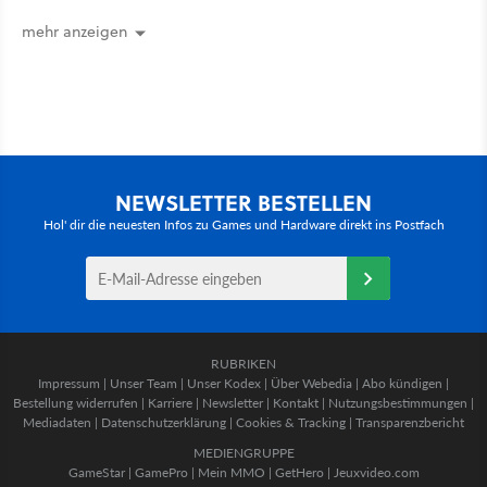
zurückkam, sprang der Truck nicht
mehr an [Best of GameStar]
mehr anzeigen
NEWSLETTER BESTELLEN
Hol' dir die neuesten Infos zu Games und Hardware direkt ins Postfach
RUBRIKEN
Impressum
|
Unser Team
|
Unser Kodex
|
Über Webedia
|
Abo kündigen
|
Bestellung widerrufen
|
Karriere
|
Newsletter
|
Kontakt
|
Nutzungsbestimmungen
|
Mediadaten
|
Datenschutzerklärung
|
Cookies & Tracking
|
Transparenzbericht
MEDIENGRUPPE
GameStar
|
GamePro
|
Mein MMO
|
GetHero
|
Jeuxvideo.com