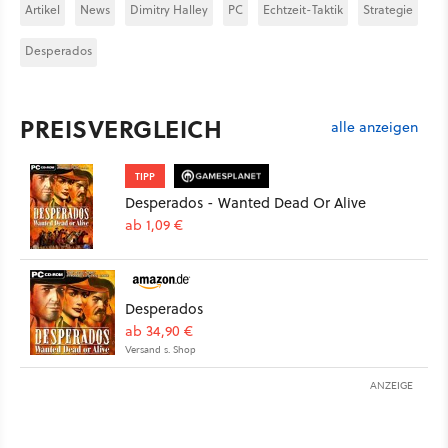
Artikel
News
Dimitry Halley
PC
Echtzeit-Taktik
Strategie
Desperados
PREISVERGLEICH
alle anzeigen
TIPP
Desperados - Wanted Dead Or Alive
ab 1,09 €
Desperados
ab 34,90 €
Versand s. Shop
ANZEIGE