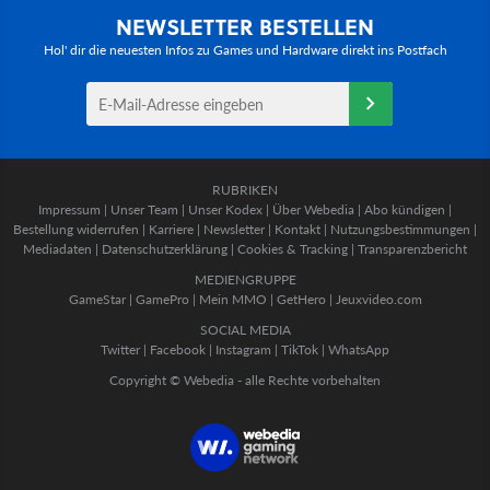
NEWSLETTER BESTELLEN
Hol' dir die neuesten Infos zu Games und Hardware direkt ins Postfach
RUBRIKEN
Impressum
|
Unser Team
|
Unser Kodex
|
Über Webedia
|
Abo kündigen
|
Bestellung widerrufen
|
Karriere
|
Newsletter
|
Kontakt
|
Nutzungsbestimmungen
|
Mediadaten
|
Datenschutzerklärung
|
Cookies & Tracking
|
Transparenzbericht
MEDIENGRUPPE
GameStar
|
GamePro
|
Mein MMO
|
GetHero
|
Jeuxvideo.com
SOCIAL MEDIA
Twitter
|
Facebook
|
Instagram
|
TikTok
|
WhatsApp
Copyright © Webedia - alle Rechte vorbehalten