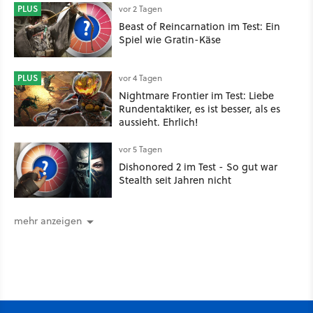
gehört
PLUS
vor 2 Tagen
Beast of Reincarnation im Test: Ein
Spiel wie Gratin-Käse
PLUS
vor 4 Tagen
Nightmare Frontier im Test: Liebe
Rundentaktiker, es ist besser, als es
aussieht. Ehrlich!
vor 5 Tagen
Dishonored 2 im Test - So gut war
Stealth seit Jahren nicht
mehr anzeigen