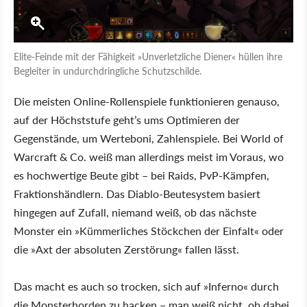
Elite-Feinde mit der Fähigkeit »Unverletzliche Diener« hüllen ihre
Begleiter in undurchdringliche Schutzschilde.
Die meisten Online-Rollenspiele funktionieren genauso,
auf der Höchststufe geht’s ums Optimieren der
Gegenstände, um Werteboni, Zahlenspiele. Bei World of
Warcraft & Co. weiß man allerdings meist im Voraus, wo
es hochwertige Beute gibt – bei Raids, PvP-Kämpfen,
Fraktionshändlern. Das Diablo-Beutesystem basiert
hingegen auf Zufall, niemand weiß, ob das nächste
Monster ein »Kümmerliches Stöckchen der Einfalt« oder
die »Axt der absoluten Zerstörung« fallen lässt.
Das macht es auch so trocken, sich auf »Inferno« durch
die Monsterhorden zu hacken – man weiß nicht, ob dabei