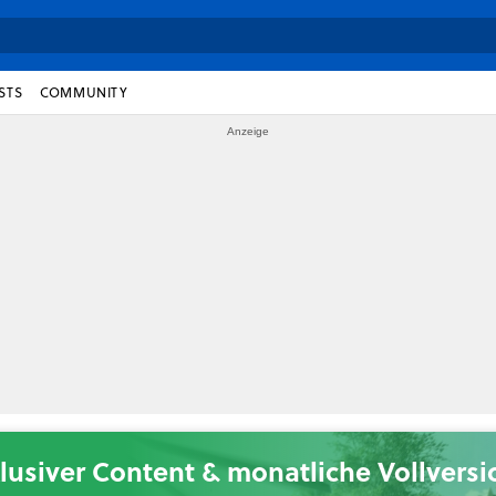
STS
COMMUNITY
lusiver Content & monatliche Vollvers