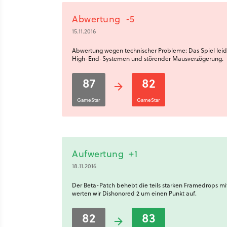
Abwertung
-5
15.11.2016
Abwertung wegen technischer Probleme: Das Spiel leide
High-End-Systemen und störender Mausverzögerung.
87
82
GameStar
GameStar
Aufwertung
+1
18.11.2016
Der Beta-Patch behebt die teils starken Framedrops 
werten wir Dishonored 2 um einen Punkt auf.
82
83