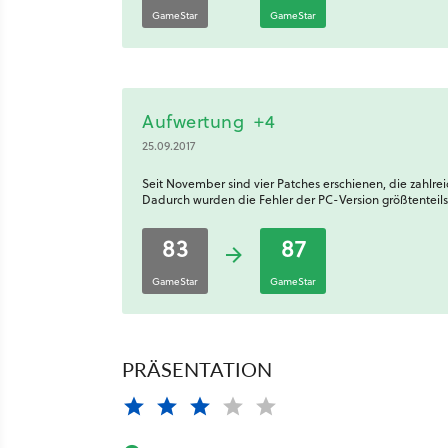
GameStar
GameStar
Aufwertung
+4
25.09.2017
Seit November sind vier Patches erschienen, die zahlr
Dadurch wurden die Fehler der PC-Version größtenteil
83
87
GameStar
GameStar
PRÄSENTATION