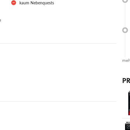
kaum Nebenquests
e
meh
P