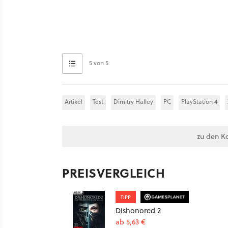
5 von 5
Artikel
Test
Dimitry Halley
PC
PlayStation 4
zu den K
PREISVERGLEICH
TIPP
Dishonored 2
ab 5,63 €