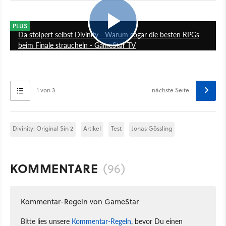
15:28
PLUS
Da stolpert selbst Divinity - Warum sogar die besten RPGs
beim Finale straucheln - GameStar TV
1 von 3
nächste Seite
Divinity: Original Sin 2
Artikel
Test
Jonas Gössling
KOMMENTARE
(96)
Kommentar-Regeln von GameStar
Bitte lies unsere
Kommentar-Regeln
, bevor Du einen