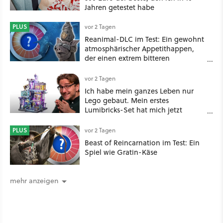
Jahren getestet habe
PLUS
vor 2 Tagen
Reanimal-DLC im Test: Ein gewohnt
atmosphärischer Appetithappen,
der einen extrem bitteren
Nachgeschmack hinterlässt
vor 2 Tagen
Ich habe mein ganzes Leben nur
Lego gebaut. Mein erstes
Lumibricks-Set hat mich jetzt
nachhaltig beeindruckt: Game
Stack im Test
PLUS
vor 2 Tagen
Beast of Reincarnation im Test: Ein
Spiel wie Gratin-Käse
mehr anzeigen