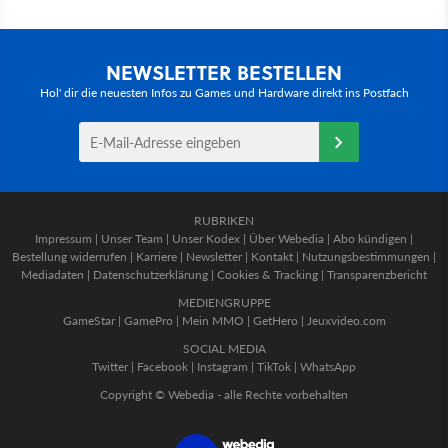
NEWSLETTER BESTELLEN
Hol' dir die neuesten Infos zu Games und Hardware direkt ins Postfach
RUBRIKEN
Impressum
|
Unser Team
|
Unser Kodex
|
Über Webedia
|
Abo kündigen
|
Bestellung widerrufen
|
Karriere
|
Newsletter
|
Kontakt
|
Nutzungsbestimmungen
|
Mediadaten
|
Datenschutzerklärung
|
Cookies & Tracking
|
Transparenzbericht
MEDIENGRUPPE
GameStar
|
GamePro
|
Mein MMO
|
GetHero
|
Jeuxvideo.com
SOCIAL MEDIA
Twitter
|
Facebook
|
Instagram
|
TikTok
|
WhatsApp
Copyright © Webedia - alle Rechte vorbehalten