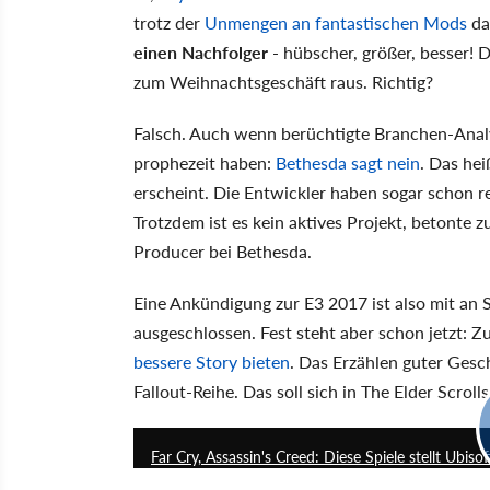
trotz der
Unmengen an fantastischen Mods
da
einen Nachfolger
- hübscher, größer, besser!
zum Weihnachtsgeschäft raus. Richtig?
Falsch. Auch wenn berüchtigte Branchen-Analy
prophezeit haben:
Bethesda sagt nein
. Das hei
erscheint. Die Entwickler haben sogar schon 
Trotzdem ist es kein aktives Projekt, betonte
Producer bei Bethesda.
Eine Ankündigung zur E3 2017 ist also mit an 
ausgeschlossen. Fest steht aber schon jetzt: 
bessere Story bieten
. Das Erzählen guter Gesc
Fallout-Reihe. Das soll sich in The Elder Scrol
Far Cry, Assassin's Creed: Diese Spiele stellt Ubis