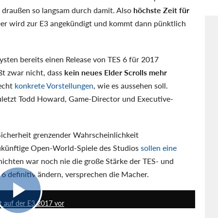
 draußen so langsam durch damit. Also
höchste Zeit für
 Der wird zur E3 angekündigt und kommt dann pünktlich
sten bereits einen Release von TES 6 für 2017
ßt zwar nicht, dass
kein neues Elder Scrolls mehr
recht
konkrete Vorstellungen
, wie es aussehen soll.
 zuletzt Todd Howard, Game-Director und Executive-
Sicherheit grenzender Wahrscheinlichkeit
Zukünftige Open-World-Spiele des Studios
sollen eine
hichten war noch nie die große Stärke der TES- und
ls 6 definitiv ändern, versprechen die Macher.
1:03
oft auf der E3 2017 vor