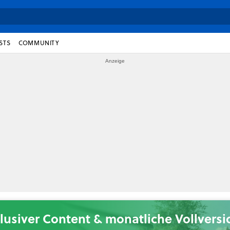
STS
COMMUNITY
lusiver Content & monatliche Vollvers