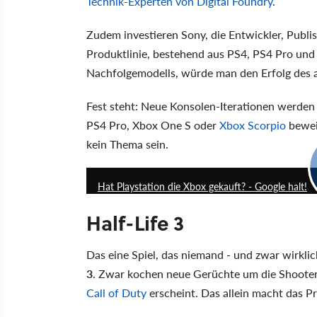
Technik-Experten von Digital Foundry
.
Zudem investieren Sony, die Entwickler, Publi
Produktlinie, bestehend aus PS4, PS4 Pro un
Nachfolgemodells, würde man den Erfolg des a
Fest steht: Neue Konsolen-Iterationen werden
PS4 Pro, Xbox One S oder
Xbox Scorpio
beweis
kein Thema sein.
Hat Playstation die Xbox gekauft? - Google halt!
Half-Life 3
Das eine Spiel, das niemand - und zwar wirklic
3
. Zwar kochen neue Gerüchte um die Shooter-
Call of Duty
erscheint. Das allein macht das Pro