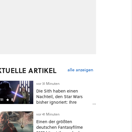
KTUELLE ARTIKEL
alle anzeigen
vor 31 Minuten
Die Sith haben einen
Nachteil, den Star Wars
51
8
bisher ignoriert: Ihre
Lichtschwerter sind
physikalisch einfach
vor 41 Minuten
unterlegen [Best of
Einen der größten
GameStar]
deutschen Fantasyfilme