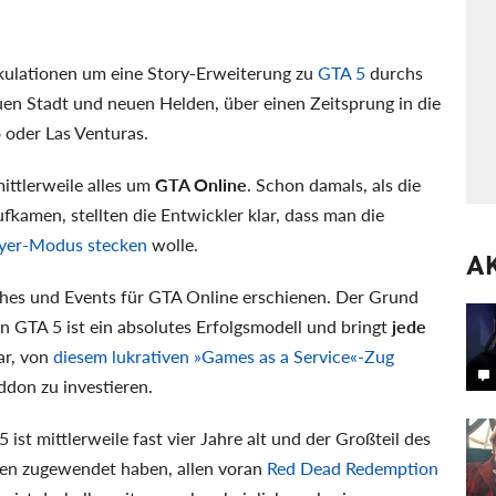
kulationen um eine Story-Erweiterung zu
GTA 5
durchs
en Stadt und neuen Helden, über einen Zeitsprung in die
 oder Las Venturas.
mittlerweile alles um
GTA Online
. Schon damals, als die
fkamen, stellten die Entwickler klar, dass man die
ayer-Modus stecken
wolle.
A
tches und Events für GTA Online erschienen. Der Grund
n GTA 5 ist ein absolutes Erfolgsmodell und bringt
jede
ar, von
diesem lukrativen »Games as a Service«-Zug
ddon zu investieren.
ist mittlerweile fast vier Jahre alt und der Großteil des
kten zugewendet haben, allen voran
Red Dead Redemption