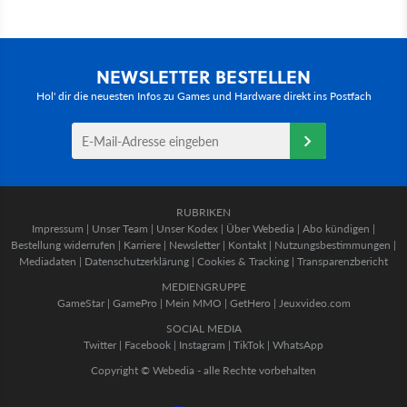
NEWSLETTER BESTELLEN
Hol' dir die neuesten Infos zu Games und Hardware direkt ins Postfach
RUBRIKEN
Impressum
|
Unser Team
|
Unser Kodex
|
Über Webedia
|
Abo kündigen
|
Bestellung widerrufen
|
Karriere
|
Newsletter
|
Kontakt
|
Nutzungsbestimmungen
|
Mediadaten
|
Datenschutzerklärung
|
Cookies & Tracking
|
Transparenzbericht
MEDIENGRUPPE
GameStar
|
GamePro
|
Mein MMO
|
GetHero
|
Jeuxvideo.com
SOCIAL MEDIA
Twitter
|
Facebook
|
Instagram
|
TikTok
|
WhatsApp
Copyright © Webedia - alle Rechte vorbehalten