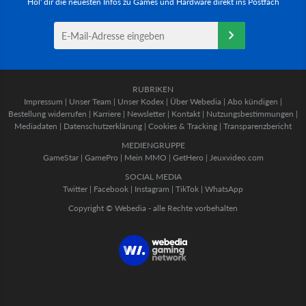
Hol' dir die neuesten Infos zu Games und Hardware direkt ins Postfach
RUBRIKEN
Impressum
|
Unser Team
|
Unser Kodex
|
Über Webedia
|
Abo kündigen
|
Bestellung widerrufen
|
Karriere
|
Newsletter
|
Kontakt
|
Nutzungsbestimmungen
|
Mediadaten
|
Datenschutzerklärung
|
Cookies & Tracking
|
Transparenzbericht
MEDIENGRUPPE
GameStar
|
GamePro
|
Mein MMO
|
GetHero
|
Jeuxvideo.com
SOCIAL MEDIA
Twitter
|
Facebook
|
Instagram
|
TikTok
|
WhatsApp
Copyright © Webedia - alle Rechte vorbehalten