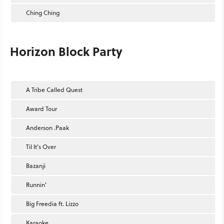
Ching Ching
Horizon Block Party
A Tribe Called Quest
Award Tour
Anderson .Paak
Til It's Over
Bazanji
Runnin'
Big Freedia ft. Lizzo
Karaoke