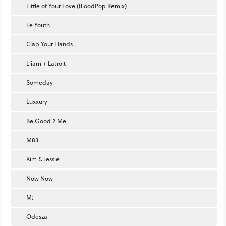
Little of Your Love (BloodPop Remix)
Le Youth
Clap Your Hands
Lliam + Latroit
Someday
Luxxury
Be Good 2 Me
M83
Kim & Jessie
Now Now
MJ
Odesza