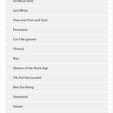
Six Wave Hold
Jack White
Over and Over and Over
Pennywise
Can't Be Ignored
I Prevail
Rise
Queens of the Stone Age
The Evil Has Landed
Red Sun Rising
Deathwish
Starset