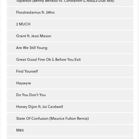
TopBrazil (Benny Benassi vs. Constantin & MazZz Dub Mix)
Flosstradamus ft. 24hrs
2 MUCH
Grant ft. Jessi Mason
Are We Still Young
Great Good Fine Ok & Before You Exit
Find Yourself
Haywyre
Do You Don't You
Honey Dijon ft. Joi Cardwell
State Of Confusion (Maurice Fulton Remix)
M83