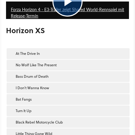
Forza Horizon 4 - E3-Trailer zeigt Shared World-Rennspiel mit
Release-Termin
Horizon XS
At The Drive In
No Wolf Like The Present
Bass Drum of Death
I Don't Wanna Know
Bat Fangs
Turn It Up
Black Rebel Motorcycle Club
Little Thing Gone Wild