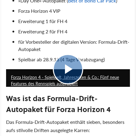
»Day One«-Autopaket (
Best of Bond Car Pack
)
Forza Horizon 4 VIP
Erweiterung 1 für FH 4
Erweiterung 2 für FH 4
für Vorbesteller der digitalen Version: Formula-Drift-
Autopaket
Spielbar ab 28.9.18 (4 Tage Vorabzugang)
5:37
Forza Horizon 4 - Spielwelt, Jahreszeiten & Co.: Fünf neue
Features des Rennspiels ausprobiert
Was ist das Formula-Drift-
Autopaket für Forza Horizon 4
Das Formula-Drift-Autopaket enthält sieben, besonders
aufs stilvolle Driften ausgelegte Karren: