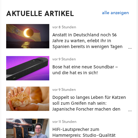
AKTUELLE ARTIKEL
alle anzeigen
vor 8 Stunden
Anstatt in Deutschland noch 56
Jahre zu warten, erlebt ihr in
Spanien bereits in wenigen Tagen
ein schattiges Sommer-Spektakel
vor 9 Stunden
Bose hat eine neue Soundbar –
und die hat es in sich!
vor 9 Stunden
Doppelt so langes Leben für Katzen
soll zum Greifen nah sein:
Japanische Forscher machen den
Traum vieler Tierbesitzer angeblich
wahr, doch über 1.200 Kommentare
vor 11 Stunden
zeigen, dass es nicht so einfach ist
HiFi-Lautsprecher zum
Hammerpreis: Studio-Qualität