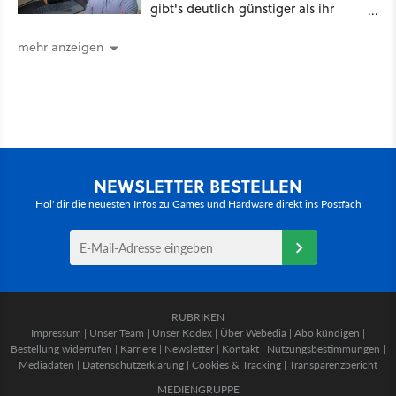
gibt's deutlich günstiger als ihr
denkt!
mehr anzeigen
NEWSLETTER BESTELLEN
Hol' dir die neuesten Infos zu Games und Hardware direkt ins Postfach
RUBRIKEN
Impressum
|
Unser Team
|
Unser Kodex
|
Über Webedia
|
Abo kündigen
|
Bestellung widerrufen
|
Karriere
|
Newsletter
|
Kontakt
|
Nutzungsbestimmungen
|
Mediadaten
|
Datenschutzerklärung
|
Cookies & Tracking
|
Transparenzbericht
MEDIENGRUPPE