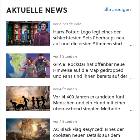
AKTUELLE NEWS
alle anzeigen
vor einer Stunde
Harry Potter: Lego legt eines der
schlechtesten Sets überhaupt neu
auf und die ersten Stimmen sind
schon wieder kritisch
vor 2 Stunden
GTA 6: Rockstar hat offenbar neue
Hinweise auf die Map gedropped
und Fans sind ihnen bereits auf der
Schliche
vor 4 Stunden
Vor 14.400 Jahren erkundeten fünf
Menschen und ein Hund mit einer
überraschend simplen Methode
eine tiefe Höhle und hinterließen
Spuren für die Ewigkeit
vor 4 Stunden
AC Black Flag Resynced: Eines der
coolsten neuen Details aus dem