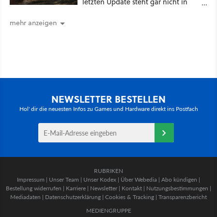
letzten Update steht gar nicht in
den Patch Notes
mehr anzeigen
NEWSLETTER BESTELLEN
Hol' dir die neuesten Infos zu Games und Hardware direkt ins Postfach
RUBRIKEN
Impressum
|
Unser Team
|
Unser Kodex
|
Über Webedia
|
Abo kündigen
|
Bestellung widerrufen
|
Karriere
|
Newsletter
|
Kontakt
|
Nutzungsbestimmungen
|
Mediadaten
|
Datenschutzerklärung
|
Cookies & Tracking
|
Transparenzbericht
MEDIENGRUPPE