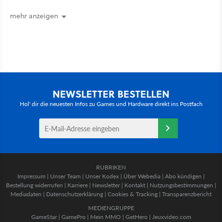
Staffel - unsere Streaming-Tipps
mehr anzeigen
NEWSLETTER BESTELLEN
Hol' dir die neuesten Infos zu Games und Hardware direkt ins Postfach
RUBRIKEN
Impressum
|
Unser Team
|
Unser Kodex
|
Über Webedia
|
Abo kündigen
|
Bestellung widerrufen
|
Karriere
|
Newsletter
|
Kontakt
|
Nutzungsbestimmungen
|
Mediadaten
|
Datenschutzerklärung
|
Cookies & Tracking
|
Transparenzbericht
MEDIENGRUPPE
GameStar
|
GamePro
|
Mein MMO
|
GetHero
|
Jeuxvideo.com