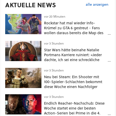
AKTUELLE NEWS
alle anzeigen
vor 20 Minuten
Rockstar hat mal wieder Info-
Krümel zu GTA 6 gestreut - Fans
wollen daraus bereits die Map des
kommenden Open-World-Hits
ablesen können
vor 3 Stunden
Star Wars hätte beinahe Natalie
Portmans Karriere ruiniert: »Jeder
dachte, ich sei eine schreckliche
Schauspielerin«
vor 3 Stunden
Neu bei Steam: Ein Shooter mit
100-Spieler-Schlachten bekommt
diese Woche einen Nachfolger
vor 3 Stunden
Endlich Reacher-Nachschub: Diese
Woche startet eine der besten
Action-Serien bei Prime in die 4.