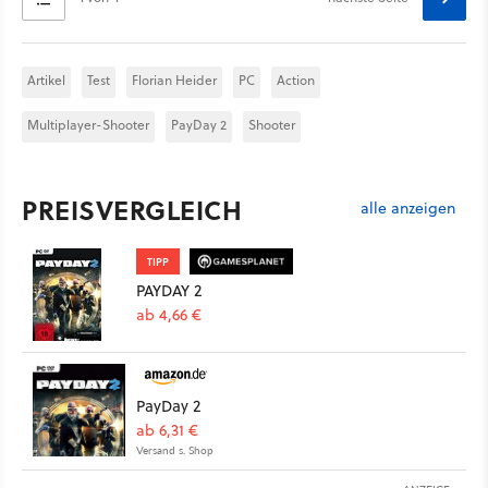
Artikel
Test
Florian Heider
PC
Action
Multiplayer-Shooter
PayDay 2
Shooter
PREISVERGLEICH
alle anzeigen
TIPP
PAYDAY 2
ab 4,66 €
PayDay 2
ab 6,31 €
Versand s. Shop