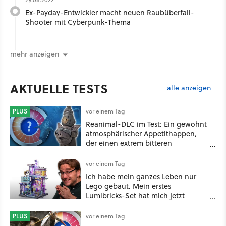
Ex-Payday-Entwickler macht neuen Raubüberfall-
Shooter mit Cyberpunk-Thema
mehr anzeigen
AKTUELLE TESTS
alle anzeigen
PLUS
vor einem Tag
Reanimal-DLC im Test: Ein gewohnt
atmosphärischer Appetithappen,
der einen extrem bitteren
Nachgeschmack hinterlässt
vor einem Tag
Ich habe mein ganzes Leben nur
Lego gebaut. Mein erstes
Lumibricks-Set hat mich jetzt
nachhaltig beeindruckt: Game
Stack im Test
PLUS
vor einem Tag