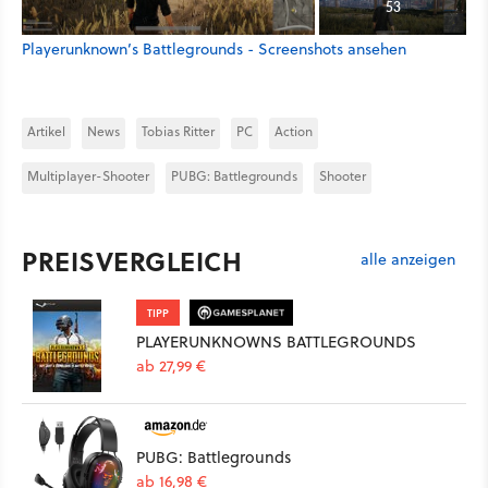
53
Playerunknown’s Battlegrounds - Screenshots ansehen
Artikel
News
Tobias Ritter
PC
Action
Multiplayer-Shooter
PUBG: Battlegrounds
Shooter
PREISVERGLEICH
alle anzeigen
TIPP
PLAYERUNKNOWNS BATTLEGROUNDS
ab 27,99 €
PUBG: Battlegrounds
ab 16,98 €