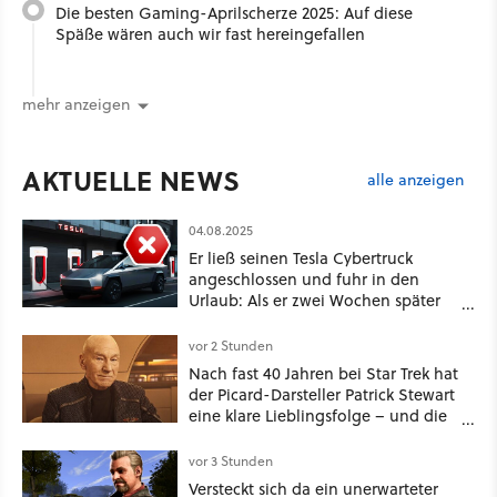
Die besten Gaming-Aprilscherze 2025: Auf diese
Späße wären auch wir fast hereingefallen
mehr anzeigen
AKTUELLE NEWS
alle anzeigen
04.08.2025
Er ließ seinen Tesla Cybertruck
angeschlossen und fuhr in den
Urlaub: Als er zwei Wochen später
zurückkam, sprang der Truck nicht
mehr an
vor 2 Stunden
Nach fast 40 Jahren bei Star Trek hat
der Picard-Darsteller Patrick Stewart
eine klare Lieblingsfolge – und die
ist Familiensache
vor 3 Stunden
Versteckt sich da ein unerwarteter