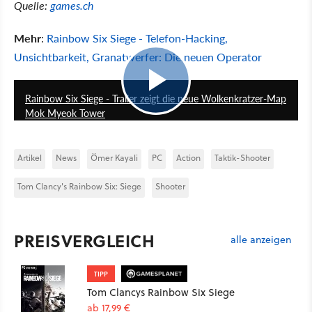
Quelle:
games.ch
Mehr
:
Rainbow Six Siege - Telefon-Hacking,
Unsichtbarkeit, Granatwerfer: Die neuen Operator
1:25
Rainbow Six Siege - Trailer zeigt die neue Wolkenkratzer-Map
Mok Myeok Tower
Artikel
News
Ömer Kayali
PC
Action
Taktik-Shooter
Tom Clancy's Rainbow Six: Siege
Shooter
PREISVERGLEICH
alle anzeigen
TIPP
Tom Clancys Rainbow Six Siege
ab 17,99 €