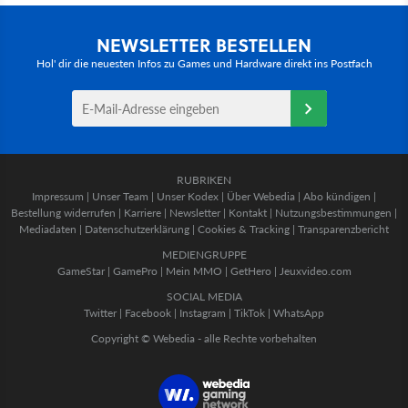
NEWSLETTER BESTELLEN
Hol' dir die neuesten Infos zu Games und Hardware direkt ins Postfach
RUBRIKEN
Impressum
|
Unser Team
|
Unser Kodex
|
Über Webedia
|
Abo kündigen
|
Bestellung widerrufen
|
Karriere
|
Newsletter
|
Kontakt
|
Nutzungsbestimmungen
|
Mediadaten
|
Datenschutzerklärung
|
Cookies & Tracking
|
Transparenzbericht
MEDIENGRUPPE
GameStar
|
GamePro
|
Mein MMO
|
GetHero
|
Jeuxvideo.com
SOCIAL MEDIA
Twitter
|
Facebook
|
Instagram
|
TikTok
|
WhatsApp
Copyright © Webedia - alle Rechte vorbehalten