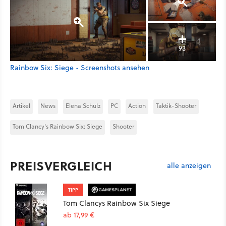
93
Rainbow Six: Siege - Screenshots ansehen
Artikel
News
Elena Schulz
PC
Action
Taktik-Shooter
Tom Clancy's Rainbow Six: Siege
Shooter
PREISVERGLEICH
alle anzeigen
TIPP
Tom Clancys Rainbow Six Siege
ab 17,99 €