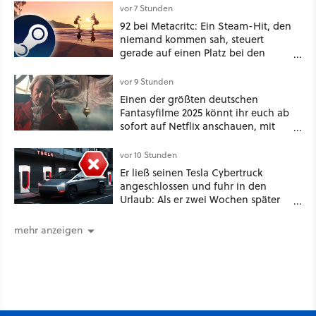
vor 7 Stunden
92 bei Metacritc: Ein Steam-Hit, den
niemand kommen sah, steuert
gerade auf einen Platz bei den
Game Awards zu
vor 9 Stunden
Einen der größten deutschen
Fantasyfilme 2025 könnt ihr euch ab
sofort auf Netflix anschauen, mit
dabei: ein Star aus Der Hobbit
vor 10 Stunden
Er ließ seinen Tesla Cybertruck
angeschlossen und fuhr in den
Urlaub: Als er zwei Wochen später
zurückkam, sprang der Truck nicht
mehr an [Best of GameStar]
mehr anzeigen