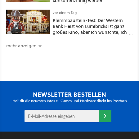
konkurrenzfähig werden
vor einem Tag
Klemmbaustein-Test: Der Western
Bank Heist von Lumibricks ist ganz
großes Kino, aber ich wünschte, ich
hätte vorher nie von der Marke
gehört
mehr anzeigen
NEWSLETTER BESTELLEN
Hol' dir die neuesten Infos zu Games und Hardware direkt ins Postfach