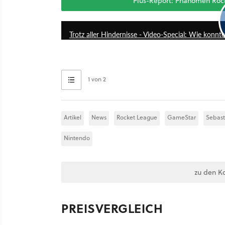
Plus-Report: Phänomen Rock
Trotz aller Hindernisse - Video-Special: Wie konn
1 von 2
Artikel
News
Rocket League
GameStar
Sebast
Nintendo
zu den K
PREISVERGLEICH