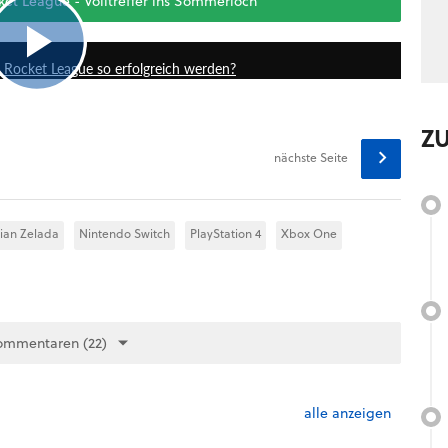
et League - Volltreffer ins Sommerloch
4:33
te Rocket League so erfolgreich werden?
Z
nächste Seite
ian Zelada
Nintendo Switch
PlayStation 4
Xbox One
ommentaren (22)
alle anzeigen