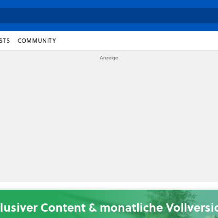
STS
COMMUNITY
lusiver Content & monatliche Vollvers