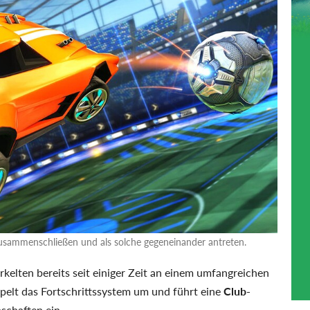
zusammenschließen und als solche gegeneinander antreten.
rkelten bereits seit einiger Zeit an einem umfangreichen
mpelt das Fortschrittssystem um und führt eine
Club-
schaften ein.