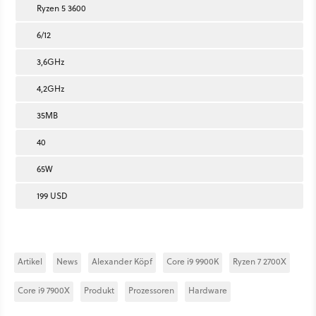
Ryzen 5 3600
6/12
3,6GHz
4,2GHz
35MB
40
65W
199 USD
Artikel
News
Alexander Köpf
Core i9 9900K
Ryzen 7 2700X
Core i9 7900X
Produkt
Prozessoren
Hardware