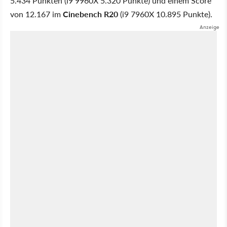
5.434 Punkten (i9 9960X 5.320 Punkte) und einem Score
von 12.167 im
Cinebench R20
(i9 7960X 10.895 Punkte).