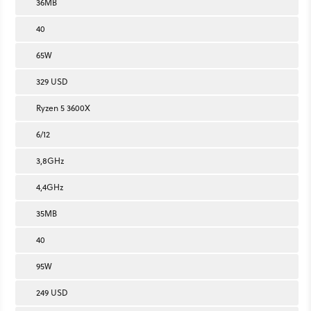
36MB
40
65W
329 USD
Ryzen 5 3600X
6/12
3,8GHz
4,4GHz
35MB
40
95W
249 USD