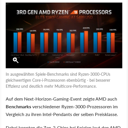
In ausgewählten Spiele-Benchmarks sind Ryzen-3000-CPUs
gleichwertigen Core-i-Prozessoren ebenbürtig - bei besserer
Effizienz und deutlich mehr Multicore-Performance.
Auf dem Next-Horizon-Gaming-Event zeigte AMD auch
Benchmarks
verschiedener Ryzen-3000-Prozessoren im
Vergleich zu ihren Intel-Pendants der selben Preisklasse.
Dabei konnten die Zen-2-Chips bei Spielen laut den AMD-