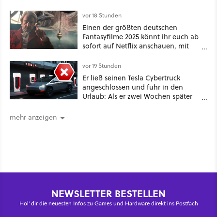
Game Awards zu
vor 18 Stunden
Einen der größten deutschen
Fantasyfilme 2025 könnt ihr euch ab
sofort auf Netflix anschauen, mit
dabei: ein Star aus Der Hobbit
vor 19 Stunden
Er ließ seinen Tesla Cybertruck
angeschlossen und fuhr in den
Urlaub: Als er zwei Wochen später
zurückkam, sprang der Truck nicht
mehr an [Best of GameStar]
mehr anzeigen
NEWSLETTER BESTELLEN
Hol' dir die neuesten Infos zu Games und Hardware direkt ins Postfach