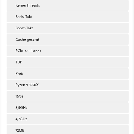
Kerne/Threads
Basis-Takt
Boost-Takt
Cache gesamt
PCIe-4.0-Lanes
TDP
Preis
Ryzen 9 3950X
16/32
3,5GHz
4,7GHz
72MB