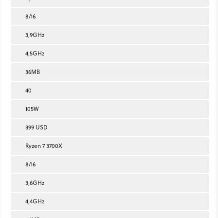
8/16
3,9GHz
4,5GHz
36MB
40
105W
399 USD
Ryzen 7 3700X
8/16
3,6GHz
4,4GHz