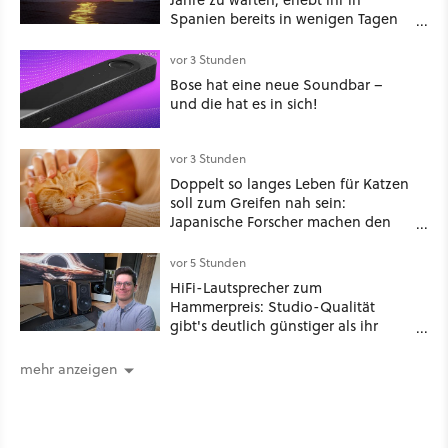
Spanien bereits in wenigen Tagen
ein schattiges Sommer-Spektakel
vor 3 Stunden
Bose hat eine neue Soundbar –
und die hat es in sich!
vor 3 Stunden
Doppelt so langes Leben für Katzen
soll zum Greifen nah sein:
Japanische Forscher machen den
Traum vieler Tierbesitzer angeblich
wahr, doch über 1.200 Kommentare
vor 5 Stunden
zeigen, dass es nicht so einfach ist
HiFi-Lautsprecher zum
Hammerpreis: Studio-Qualität
gibt's deutlich günstiger als ihr
denkt!
mehr anzeigen