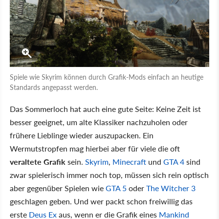
Spiele wie Skyrim können durch Grafik-Mods einfach an heutige
Standards angepasst werden.
Das Sommerloch hat auch eine gute Seite: Keine Zeit ist
besser geeignet, um alte Klassiker nachzuholen oder
frühere Lieblinge wieder auszupacken. Ein
Wermutstropfen mag hierbei aber für viele die oft
veraltete Grafik
sein.
Skyrim
,
Minecraft
und
GTA 4
sind
zwar spielerisch immer noch top, müssen sich rein optisch
aber gegenüber Spielen wie
GTA 5
oder
The Witcher 3
geschlagen geben. Und wer packt schon freiwillig das
erste
Deus Ex
aus, wenn er die Grafik eines
Mankind