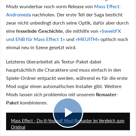
Mods wunderbar noch vorm Release von
Mass Effect:
Andromeda
nachholen. Der erste Teil der Saga besticht
zwar nicht unbedingt durch seine Optik, dafür aber durch
eine
fesselnde Geschichte
, die mithilfe von
»SweetFX
und ENB für Mass Effect 1«
und
»MEUITM«
optisch noch
einmal neu in Szene gesetzt wird.
Letzteres überarbeitet als Textur-Paket dabei
hauptsächlich die Charaktere und muss einfach in den
Spiele-Ordner entpackt werden, während es für die erste
Mod sogar einen automatischen Installer gibt. Weitere
Mods lassen sich problemlos mit unserem
Remaster-
Paket
kombinieren.
4:56
Mass Effect - Do-It-Yourself Mod-Remaster im Vergleich zum
Original