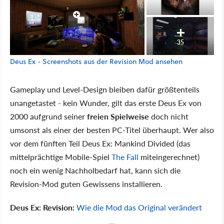
35
Deus Ex - Screenshots aus der Revision Mod ansehen
Gameplay und Level-Design bleiben dafür größtenteils
unangetastet - kein Wunder, gilt das erste Deus Ex von
2000 aufgrund seiner
freien Spielweise
doch nicht
umsonst als einer der besten PC-Titel überhaupt. Wer also
vor dem fünften Teil Deus Ex: Mankind Divided (das
mittelprächtige Mobile-Spiel
The Fall
miteingerechnet)
noch ein wenig Nachholbedarf hat, kann sich die
Revision-Mod guten Gewissens installieren.
Deus Ex: Revision:
Wie die Mod das Original verändert