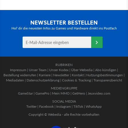
NEWSLETTER BESTELLEN
Hol' dir die neuesten Infos zu Games und Hardware direkt ins Postfach
RUBRIKEN
Impressum
|
Unser Team
|
Unser Kodex
|
Über Webedia
|
Abo kündigen
|
Bestellung widerrufen
|
Karriere
|
Newsletter
|
Kontakt
|
Nutzungsbestimmungen
|
Mediadaten
|
Datenschutzerklärung
|
Cookies & Tracking
|
Transparenzbericht
MEDIENGRUPPE
GameStar
|
GamePro
|
Mein MMO
|
GetHero
|
Jeuxvideo.com
SOCIAL MEDIA
Twitter
|
Facebook
|
Instagram
|
TikTok
|
WhatsApp
Copyright © Webedia - alle Rechte vorbehalten