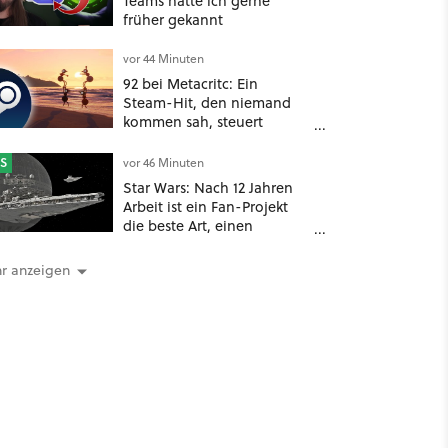
Teams hätte ich gerne
früher gekannt
vor 44 Minuten
92 bei Metacritc: Ein
Steam-Hit, den niemand
kommen sah, steuert
gerade auf einen Platz bei
den Game Awards zu
S
vor 46 Minuten
Star Wars: Nach 12 Jahren
Arbeit ist ein Fan-Projekt
die beste Art, einen
vergessenen Weltraum-
Shooter zu erleben
r anzeigen