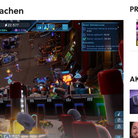
P
machen
A