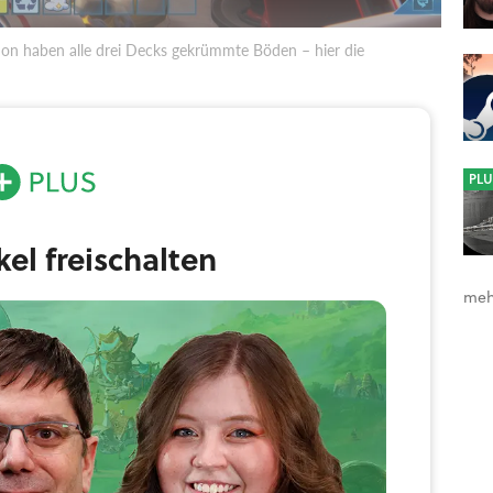
on haben alle drei Decks gekrümmte Böden – hier die
t, wird sich in Spacebase Startopia schnell
völlig identisch. Eure Raumbasis besteht aus drei Ebenen
n Besuchern diverser Spezies angeflogen.
PLU
ikel freischalten
meh