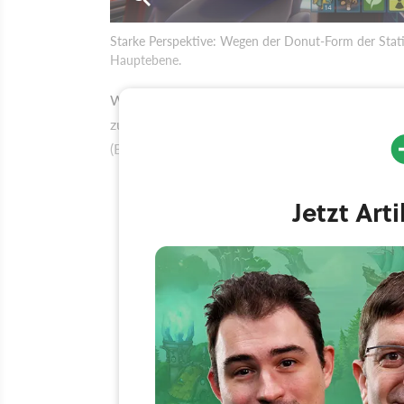
Starke Perspektive: Wegen der Donut-Form der Stati
Hauptebene.
Wer das originale
Startopia
von 2001 noch kenn
zurechtfinden. Denn das Spielprinzip ist fast 
(Bio, Fun und dem Sub-Hauptdeck) und wird vo
Jetzt Art