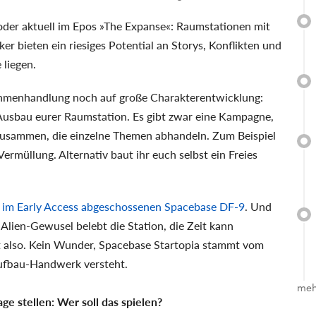
oder aktuell im Epos »The Expanse«: Raumstationen mit
er bieten ein riesiges Potential an Storys, Konflikten und
e liegen.
ahmenhandlung noch auf große Charakterentwicklung:
Ausbau eurer Raumstation. Es gibt zwar eine Kampagne,
 zusammen, die einzelne Themen abhandeln. Zum Beispiel
rmüllung. Alternativ baut ihr euch selbst ein Freies
t
im Early Access abgeschossenen Spacebase DF-9
. Und
 Alien-Gewusel belebt die Station, die Zeit kann
mt also. Kein Wunder, Spacebase Startopia stammt vom
Aufbau-Handwerk versteht.
meh
e stellen: Wer soll das spielen?