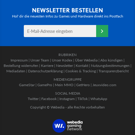
NEWSLETTER BESTELLEN
Hol' dir die neuesten Infos zu Games und Hardware direkt ins Postfach
RUBRIKEN
Impressum
|
Unser Team
|
Unser Kodex
|
Über Webedia
|
Abo kündigen
|
Bestellung widerrufen
|
Karriere
|
Newsletter
|
Kontakt
|
Nutzungsbestimmungen
|
Mediadaten
|
Datenschutzerklärung
|
Cookies & Tracking
|
Transparenzbericht
MEDIENGRUPPE
GameStar
|
GamePro
|
Mein MMO
|
GetHero
|
Jeuxvideo.com
SOCIAL MEDIA
Twitter
|
Facebook
|
Instagram
|
TikTok
|
WhatsApp
Copyright © Webedia - alle Rechte vorbehalten