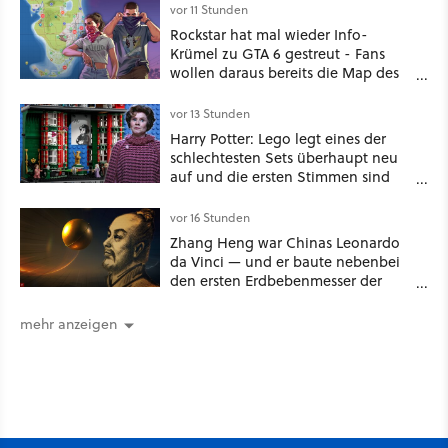
the Seven Kingdoms
vor 11 Stunden
Rockstar hat mal wieder Info-
Krümel zu GTA 6 gestreut - Fans
wollen daraus bereits die Map des
kommenden Open-World-Hits
ablesen können
vor 13 Stunden
Harry Potter: Lego legt eines der
schlechtesten Sets überhaupt neu
auf und die ersten Stimmen sind
schon wieder kritisch
vor 16 Stunden
Zhang Heng war Chinas Leonardo
da Vinci — und er baute nebenbei
den ersten Erdbebenmesser der
Menschheitsgeschichte [Best of
GameStar]
mehr anzeigen