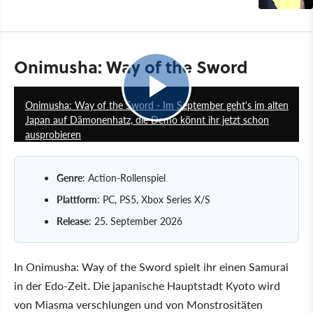
Onimusha: Way of the Sword
2:39
Onimusha: Way of the Sword - Im September geht's im alten
Japan auf Dämonenhatz, die Demo könnt ihr jetzt schon
ausprobieren
Genre
: Action-Rollenspiel
Plattform
: PC, PS5, Xbox Series X/S
Release
: 25. September 2026
In Onimusha: Way of the Sword spielt ihr einen Samurai
in der Edo-Zeit. Die japanische Hauptstadt Kyoto wird
von Miasma verschlungen und von Monstrositäten