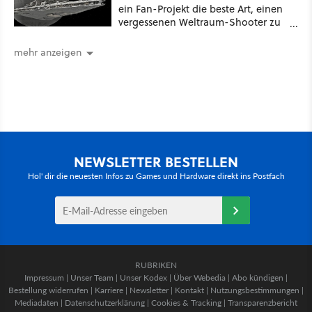
ein Fan-Projekt die beste Art, einen
vergessenen Weltraum-Shooter zu
erleben
mehr anzeigen
NEWSLETTER BESTELLEN
Hol' dir die neuesten Infos zu Games und Hardware direkt ins Postfach
RUBRIKEN
Impressum
|
Unser Team
|
Unser Kodex
|
Über Webedia
|
Abo kündigen
|
Bestellung widerrufen
|
Karriere
|
Newsletter
|
Kontakt
|
Nutzungsbestimmungen
|
Mediadaten
|
Datenschutzerklärung
|
Cookies & Tracking
|
Transparenzbericht